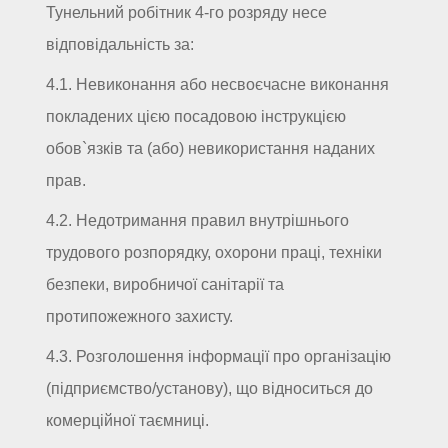
Тунельний робітник 4-го розряду несе
відповідальність за:
4.1. Невиконання або несвоєчасне виконання
покладених цією посадовою інструкцією
обов`язків та (або) невикористання наданих
прав.
4.2. Недотримання правил внутрішнього
трудового розпорядку, охорони праці, техніки
безпеки, виробничої санітарії та
протипожежного захисту.
4.3. Розголошення інформації про організацію
(підприємство/установу), що відноситься до
комерційної таємниці.