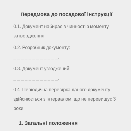
Передмова до посадової інструкції
0.1. Документ набирає в чинності з моменту
затвердження.
0.2. Розробник документу: _ _ _ _ _ _ _ _ _ _ _ _
_ _ _ _ _ _ _ _ _ _ _ _.
0.3. Документ узгоджений: _ _ _ _ _ _ _ _ _ _ _ _
_ _ _ _ _ _ _ _ _ _ _ _.
0.4. Періодична перевірка даного документу
здійснюється з інтервалом, що не перевищує 3
роки.
1. Загальні положення