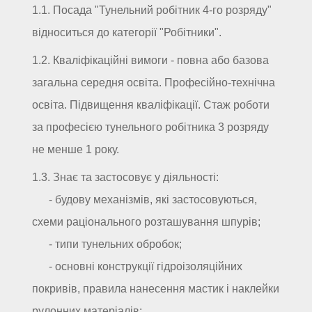
1.1. Посада "Тунельний робітник 4-го розряду"
відноситься до категорії "Робітники".
1.2. Кваліфікаційні вимоги - повна або базова
загальна середня освіта. Професійно-технічна
освіта. Підвищення кваліфікації. Стаж роботи
за професією тунельного робітника 3 розряду
не менше 1 року.
1.3. Знає та застосовує у діяльності:
- будову механізмів, які застосовуються,
схеми раціонального розташування шпурів;
- типи тунельних обробок;
- основні конструкції гідроізоляційних
покривів, правила нанесення мастик і наклейки
рулонних матеріалів;