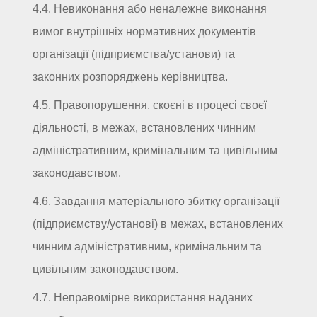
4.4. Невиконання або неналежне виконання
вимог внутрішніх нормативних документів
організації (підприємства/установи) та
законних розпоряджень керівництва.
4.5. Правопорушення, скоєні в процесі своєї
діяльності, в межах, встановлених чинним
адміністративним, кримінальним та цивільним
законодавством.
4.6. Завдання матеріального збитку організації
(підприємству/установі) в межах, встановлених
чинним адміністративним, кримінальним та
цивільним законодавством.
4.7. Неправомірне використання наданих