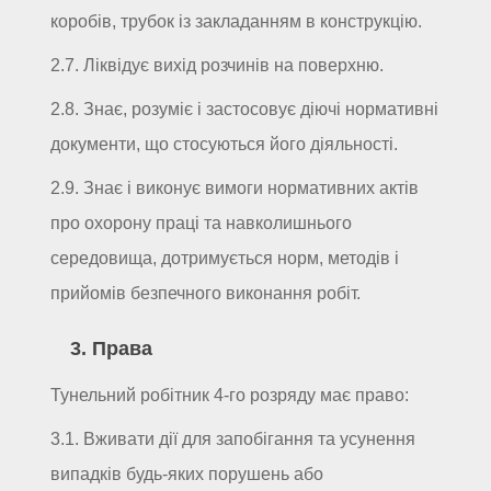
коробів, трубок із закладанням в конструкцію.
2.7. Ліквідує вихід розчинів на поверхню.
2.8. Знає, розуміє і застосовує діючі нормативні
документи, що стосуються його діяльності.
2.9. Знає і виконує вимоги нормативних актів
про охорону праці та навколишнього
середовища, дотримується норм, методів і
прийомів безпечного виконання робіт.
3. Права
Тунельний робітник 4-го розряду має право:
3.1. Вживати дії для запобігання та усунення
випадків будь-яких порушень або