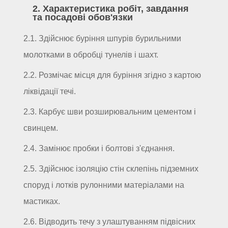
2. Характеристика робіт, завдання
та посадові обов'язки
2.1. Здійснює буріння шпурів бурильними
молотками в обробці тунелів і шахт.
2.2. Розмічає місця для буріння згідно з картою
ліквідації течі.
2.3. Карбує шви розширювальним цементом і
свинцем.
2.4. Замінює пробки і болтові з'єднання.
2.5. Здійснює ізоляцію стін склепінь підземних
споруд і лотків рулонними матеріалами на
мастиках.
2.6. Відводить течу з улаштуванням підвісних