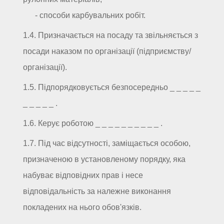
- способи карбувальних робіт.
1.4. Призначається на посаду та звільняється з
посади наказом по організації (підприємству/
організації).
1.5. Підпорядковується безпосередньо _ _ _ _ _
_ _ _ _ _ .
1.6. Керує роботою _ _ _ _ _ _ _ _ _ _ .
1.7. Під час відсутності, заміщається особою,
призначеною в установленому порядку, яка
набуває відповідних прав і несе
відповідальність за належне виконання
покладених на нього обов'язків.