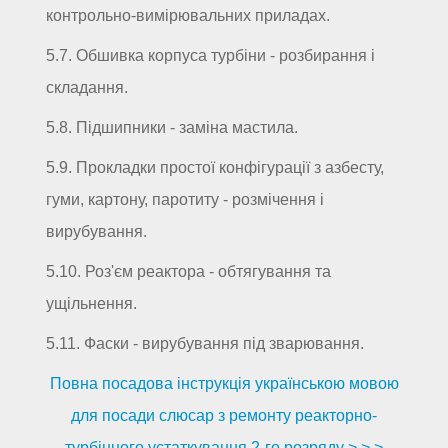
контрольно-вимірювальних приладах.
5.7. Обшивка корпуса турбіни - розбирання і
складання.
5.8. Підшипники - заміна мастила.
5.9. Прокладки простої конфігурації з азбесту,
гуми, картону, паротиту - розмічення і
вирубування.
5.10. Роз'єм реактора - обтягування та
ущільнення.
5.11. Фаски - вирубування під зварювання.
Повна посадова інструкція українською мовою
для посади слюсар з ремонту реакторно-
турбінного устаткування 2-го розряду > > >