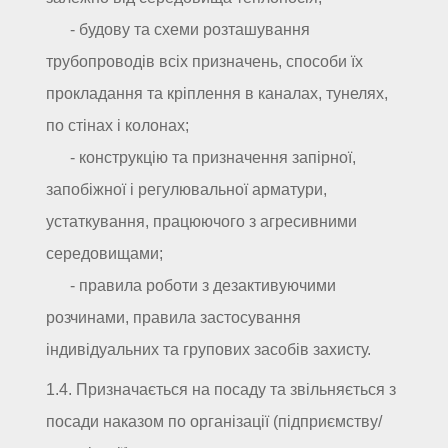
- будову та схеми розташування
трубопроводів всіх призначень, способи їх
прокладання та кріплення в каналах, тунелях,
по стінах і колонах;
- конструкцію та призначення запірної,
запобіжної і регулювальної арматури,
устаткування, працюючого з агресивними
середовищами;
- правила роботи з дезактивуючими
розчинами, правила застосування
індивідуальних та групових засобів захисту.
1.4. Призначається на посаду та звільняється з
посади наказом по організації (підприємству/