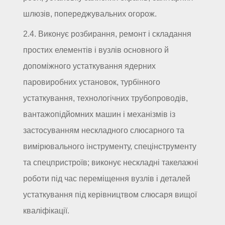
шлюзів, попереджувальних огорож.
2.4. Виконує розбирання, ремонт і складання
простих елементів і вузлів основного й
допоміжного устаткування ядерних
паровиробних установок, турбінного
устаткування, технологічних трубопроводів,
вантажопідйомних машин і механізмів із
застосуванням нескладного слюсарного та
вимірювального інструменту, спецінструменту
та спецпристроїв; виконує нескладні такелажні
роботи під час переміщення вузлів і деталей
устаткування під керівництвом слюсаря вищої
кваліфікації.