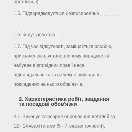
організації).
1.5. Підпорядковується безпосередньо _ _ _ _ _
_ _ _ _ _ .
1.6. Керує роботою _ _ _ _ _ _ _ _ _ _ .
1.7. Під час відсутності, заміщається особою,
призначеною в установленому порядку, яка
набуває відповідних прав і несе
відповідальність за належне виконання
покладених на нього обов'язків.
2. Характеристика робіт, завдання
та посадові обов'язки
2.1. Виконує слюсарне оброблення деталей за
12 - 14 квалітетами (5 - 7 класах точності),