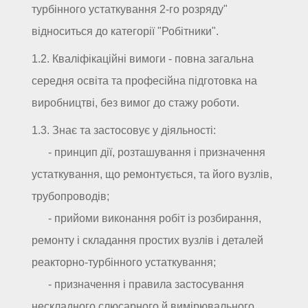
турбінного устаткування 2-го розряду"
відноситься до категорії "Робітники".
1.2. Кваліфікаційні вимоги - повна загальна
середня освіта та професійна підготовка на
виробництві, без вимог до стажу роботи.
1.3. Знає та застосовує у діяльності:
- принцип дії, розташування і призначення
устаткування, що ремонтується, та його вузлів,
трубопроводів;
- прийоми виконання робіт із розбирання,
ремонту і складання простих вузлів і деталей
реакторно-турбінного устаткування;
- призначення і правила застосування
нескладного слюсарного й вимірювального