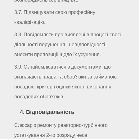
3.7. Підвищувати свою професійну
кваліфікацію.
3.8. Повідомляти про виявлені в процесі своєї
діяльності порушення і невідповідності і
вносити пропозиції щодо їх усунення.
3.9. Ознайомлюватися з документами, що
визначають права та обов'язки за займаною
посадою, критерії оцінки якості виконання
посадових обов'язків.
4. Відповідальність
Слюсар з ремонту реакторно-турбінного
устаткування 2-го розряду несе