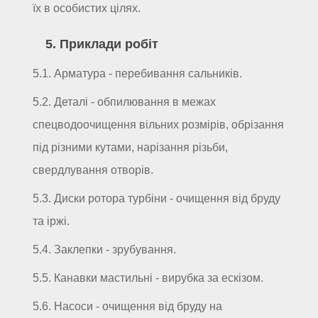
їх в особистих цілях.
5. Приклади робіт
5.1. Арматура - перебивання сальників.
5.2. Деталі - обпилювання в межах
спецводоочищення вільних розмірів, обрізання
під різними кутами, нарізання різьби,
свердлування отворів.
5.3. Диски ротора турбіни - очищення від бруду
та іржі.
5.4. Заклепки - зрубування.
5.5. Канавки мастильні - вирубка за ескізом.
5.6. Насоси - очищення від бруду на