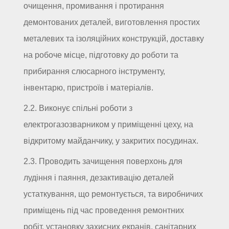
очищення, промивання і протирання
демонтованих деталей, виготовлення простих
металевих та ізоляційних конструкцій, доставку
на робоче місце, підготовку до роботи та
прибирання слюсарного інструменту,
інвентарю, пристроїв і матеріалів.
2.2. Виконує спільні роботи з
електрогазозварником у приміщенні цеху, на
відкритому майданчику, у закритих посудинах.
2.3. Проводить зачищення поверхонь для
лудіння і паяння, дезактивацію деталей
устаткування, що ремонтується, та виробничих
приміщень під час проведення ремонтних
робіт, установку захисних екранів, санітарних