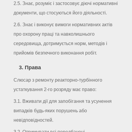
2.5. Знає, розуміє і застосовує діючі нормативні
документи, що стосуються його діяльності.
2.6. Знає і виконує вимоги нормативних актів
про охорону праці та навколишнього
середовища, дотримується норм, методів і
прийомів безпечного виконання робіт.
3. Права
Слюсар з ремонту реакторно-турбінного
устаткування 2-го розряду має право:
3.1. Вживати дії для запобігання та усунення
випадків будь-яких порушень або
невідповідностей.
3.2. Отримувати всі передбачені