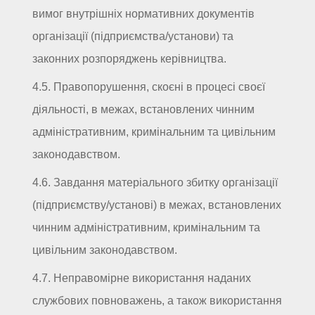
вимог внутрішніх нормативних документів
організації (підприємства/установи) та
законних розпоряджень керівництва.
4.5. Правопорушення, скоєні в процесі своєї
діяльності, в межах, встановлених чинним
адміністративним, кримінальним та цивільним
законодавством.
4.6. Завдання матеріального збитку організації
(підприємству/установі) в межах, встановлених
чинним адміністративним, кримінальним та
цивільним законодавством.
4.7. Неправомірне використання наданих
службових повноважень, а також використання