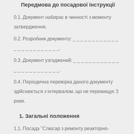
Передмова до посадової інструкції
0.1. Документ набирає в чинності з моменту
затвердження.
0.2. Розробник документу: _ _ _ _ _ _ _ _ _ _ _ _
_ _ _ _ _ _ _ _ _ _ _ _.
0.3. Документ узгоджений: _ _ _ _ _ _ _ _ _ _ _ _
_ _ _ _ _ _ _ _ _ _ _ _.
0.4. Періодична перевірка даного документу
здійснюється з інтервалом, що не перевищує 3
роки.
1. Загальні положення
1.1. Посада "Слюсар з ремонту реакторно-