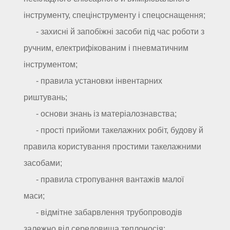
інструменту, спецінструменту і спецоснащення;
- захисні й запобіжні засоби під час роботи з
ручним, електрифікованим і пневматичним
інструментом;
- правила установки інвентарних
риштувань;
- основи знань із матеріалознавства;
- прості прийоми такелажних робіт, будову й
правила користування простими такелажними
засобами;
- правила стропування вантажів малої
маси;
- відмітне забарвлення трубопроводів
залежно від середовища теплоносія;