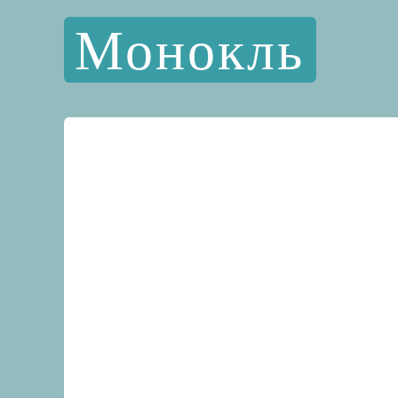
Монокль