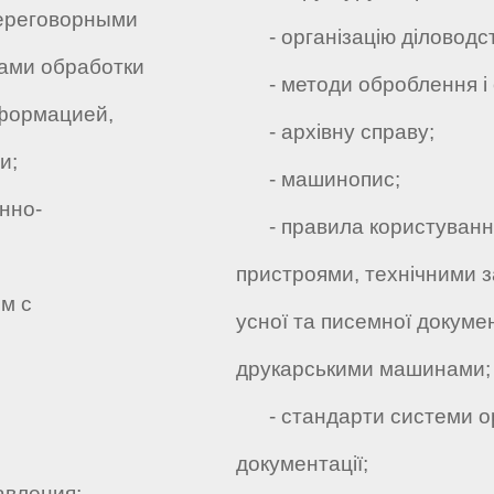
ереговорными
- організацію діловодст
ами обработки
- методи оброблення і 
нформацией,
- архівну справу;
и;
- машинопис;
нно-
- правила користуванн
пристроями, технічними 
м с
усної та писемної докумен
друкарськими машинами;
- стандарти системи ор
документації;
авления;