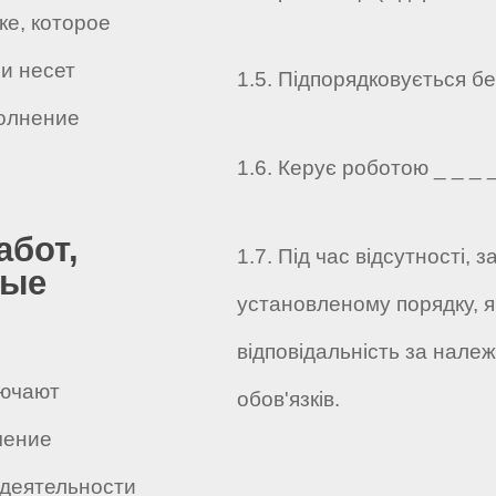
е, которое
и несет
1.5. Підпорядковується без
олнение
1.6. Керує роботою _ _ _ _ 
абот,
1.7. Під час відсутності,
ные
установленому порядку, я
відповідальність за нале
лючают
обов'язків.
чение
деятельности