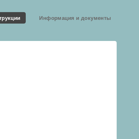
трукции
Информация и документы