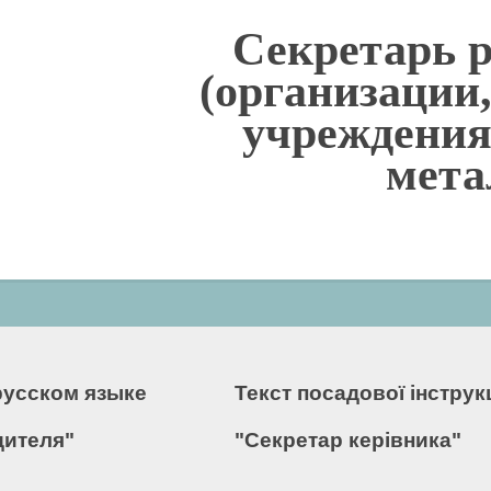
Секретарь 
(организации
учреждения
мета
русском языке
Текст посадової інстру
дителя"
"Секретар керівника"