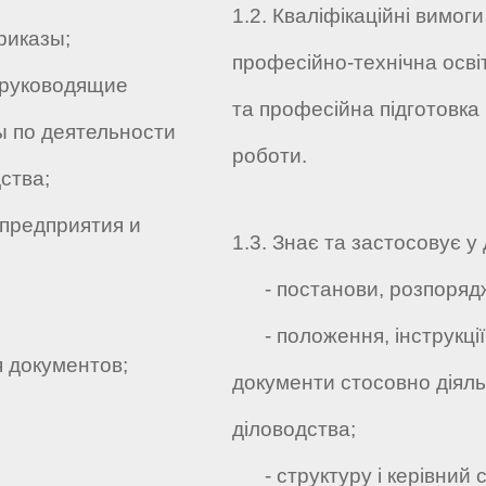
1.2. Кваліфікаційні вимог
риказы;
професійно-технічна осві
 руководящие
та професійна підготовка
 по деятельности
роботи.
ства;
предприятия и
1.3. Знає та застосовує у 
- постанови, розпорядж
- положення, інструкції т
документов;
документи стосовно діяль
діловодства;
- структуру і керівний ск