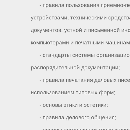
- правила пользования приемно-п
устройствами, техническими средств
документов, устной и письменной и
компьютерами и печатными машинам
- стандарты системы организацио
распорядительной документации;
- правила печатания деловых писе
использованием типовых форм;
- основы этики и эстетики;
- правила делового общения;
- основы организации труда и упр