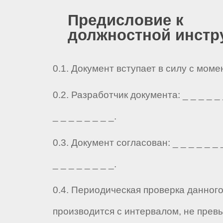
Предисловие к
должностной инстр
0.1. Документ вступает в силу с мом
0.2. Разработчик документа: _ _ _ _ _ _
_ _ _ _ _ _ _ _.
0.3. Документ согласован: _ _ _ _ _ _ _
_ _ _ _ _ _ _ _.
0.4. Периодическая проверка данног
производится с интервалом, не прев