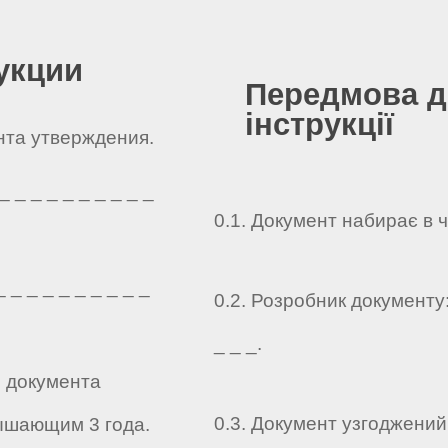
укции
Передмова д
інструкції
ента утверждения.
 _ _ _ _ _ _ _ _ _
0.1. Документ набирає в 
 _ _ _ _ _ _ _ _ _
0.2. Розробник документу: _
_ _ _.
о документа
0.3. Документ узгоджений: _
ышающим 3 года.