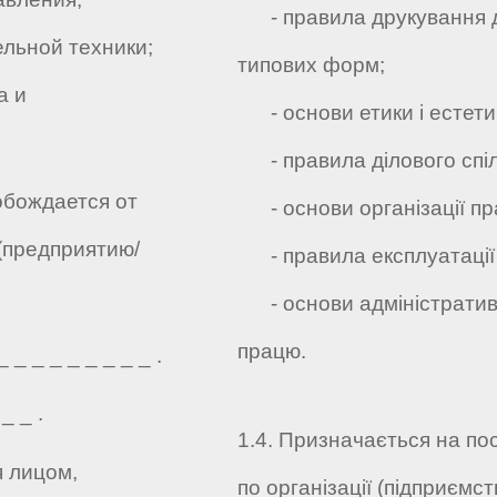
- правила друкування ді
льной техники;
типових форм;
а и
- основи етики і естети
- правила ділового спіл
обождается от
- основи організації пра
(предприятию/
- правила експлуатації 
- основи адміністративн
працю.
_ _ _ _ _ _ _ _ .
_ _ .
1.4. Призначається на по
я лицом,
по організації (підприємств