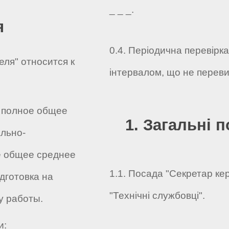
_ _ _.
я
0.4. Періодична перевірк
еля" относится к
інтервалом, що не переви
- полное общее
1. Загальні 
льно-
е общее среднее
1.1. Посада "Секретар кер
дготовка на
"Технічні службовці".
жу работы.
и: