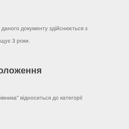
а даного документу здійснюється з
щує 3 роки.
положення
івника" відноситься до категорії