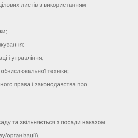
лових листів з використанням
ки;
кування;
ці і управління;
обчислювальної техніки;
ого права і законодавства про
саду та звільняється з посади наказом
у/організації).