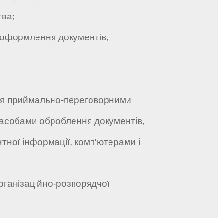
ва;
оформлення документів;
я приймально-переговорними
засобами оброблення документів,
тної інформації, комп'ютерами і
ганізаційно-розпорядчої