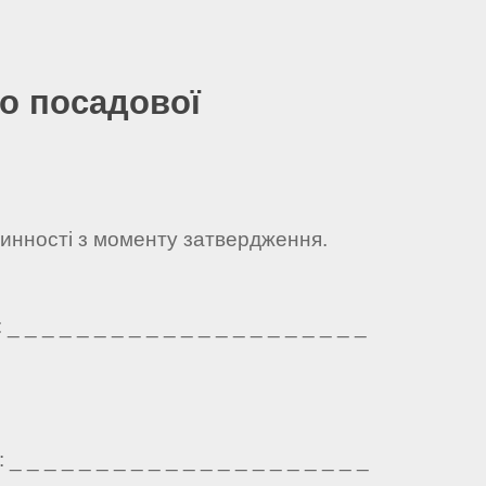
о посадової
чинності з моменту затвердження.
 _ _ _ _ _ _ _ _ _ _ _ _ _ _ _ _ _ _ _ _
 _ _ _ _ _ _ _ _ _ _ _ _ _ _ _ _ _ _ _ _