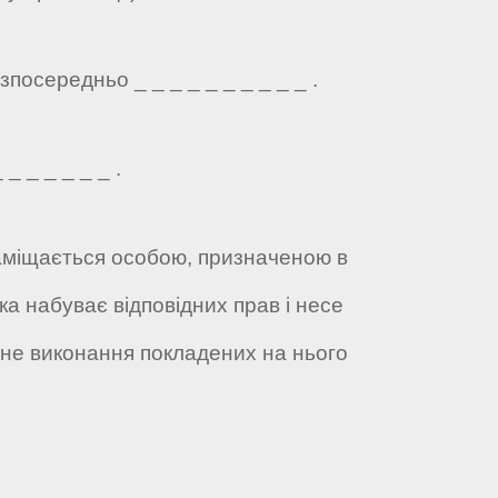
посередньо _ _ _ _ _ _ _ _ _ _ .
_ _ _ _ _ _ .
 заміщається особою, призначеною в
ка набуває відповідних прав і несе
жне виконання покладених на нього