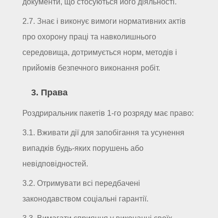
документи, що стосуються його діяльності.
2.7. Знає і виконує вимоги нормативних актів
про охорону праці та навколишнього
середовища, дотримується норм, методів і
прийомів безпечного виконання робіт.
3. Права
Роздриральник пакетів 1-го розряду має право:
3.1. Вживати дії для запобігання та усунення
випадків будь-яких порушень або
невідповідностей.
3.2. Отримувати всі передбачені
законодавством соціальні гарантії.