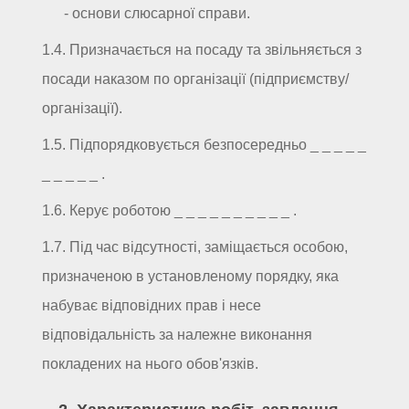
- основи слюсарної справи.
1.4. Призначається на посаду та звільняється з
посади наказом по організації (підприємству/
організації).
1.5. Підпорядковується безпосередньо _ _ _ _ _
_ _ _ _ _ .
1.6. Керує роботою _ _ _ _ _ _ _ _ _ _ .
1.7. Під час відсутності, заміщається особою,
призначеною в установленому порядку, яка
набуває відповідних прав і несе
відповідальність за належне виконання
покладених на нього обов'язків.