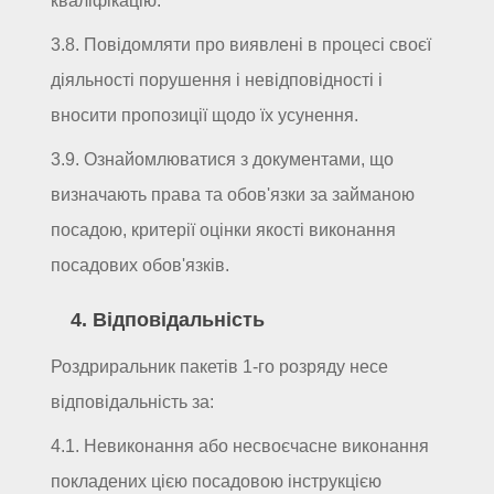
кваліфікацію.
3.8. Повідомляти про виявлені в процесі своєї
діяльності порушення і невідповідності і
вносити пропозиції щодо їх усунення.
3.9. Ознайомлюватися з документами, що
визначають права та обов'язки за займаною
посадою, критерії оцінки якості виконання
посадових обов'язків.
4. Відповідальність
Роздриральник пакетів 1-го розряду несе
відповідальність за:
4.1. Невиконання або несвоєчасне виконання
покладених цією посадовою інструкцією