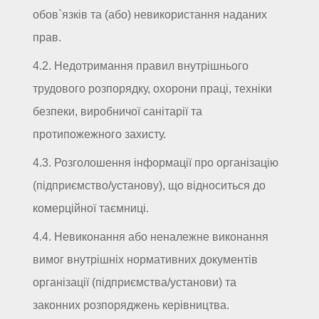
обов`язків та (або) невикористання наданих
прав.
4.2. Недотримання правил внутрішнього
трудового розпорядку, охорони праці, техніки
безпеки, виробничої санітарії та
протипожежного захисту.
4.3. Розголошення інформації про організацію
(підприємство/установу), що відноситься до
комерційної таємниці.
4.4. Невиконання або неналежне виконання
вимог внутрішніх нормативних документів
організації (підприємства/установи) та
законних розпоряджень керівництва.