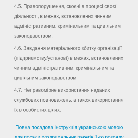
4.5. Правопорушення, скоєні в процесі своєї
діяльності, в межах, встановлених чинним
адміністративним, кримінальним та цивільним
законодавством.
4.6. Завдання матеріального збитку організації
(підприємству/установі) в межах, встановлених
чинним адміністративним, кримінальним та
цивільним законодавством.
4.7. Неправомірне використання наданих
службових повноважень, а також використання
їх в особистих цілях.
Повна посадова інструкція українською мовою
для посади роздриральник пакетів 1-го розряду