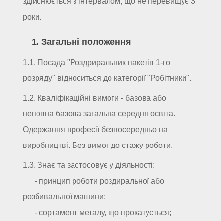
здійснюється з інтервалом, що не перевищує 3
роки.
1. Загальні положення
1.1. Посада "Роздриральник пакетів 1-го
розряду" відноситься до категорії "Робітники".
1.2. Кваліфікаційні вимоги - базова або
неповна базова загальна середня освіта.
Одержання професії безпосередньо на
виробництві. Без вимог до стажу роботи.
1.3. Знає та застосовує у діяльності:
- принцип роботи роздиральної або
розбивальної машини;
- сортамент металу, що прокатується;