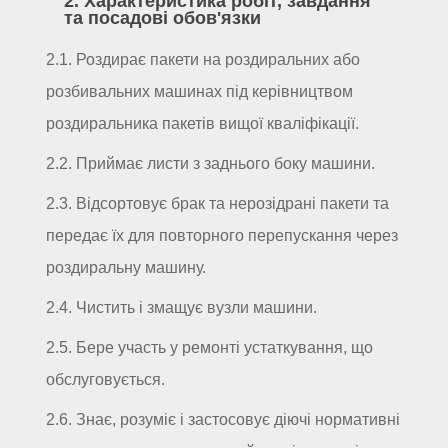
2. Характеристика робіт, завдання
та посадові обов'язки
2.1. Роздирає пакети на роздиральних або
розбивальних машинах під керівництвом
роздиральника пакетів вищої кваліфікації.
2.2. Приймає листи з заднього боку машини.
2.3. Відсортовує брак та нерозідрані пакети та
передає їх для повторного перепускання через
роздиральну машину.
2.4. Чистить і змащує вузли машини.
2.5. Бере участь у ремонті устаткування, що
обслуговується.
2.6. Знає, розуміє і застосовує діючі нормативні