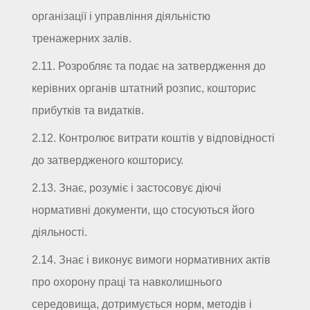
організації і управління діяльністю
тренажерних залів.
2.11. Розробляє та подає на затвердження до
керівних органів штатний розпис, кошторис
прибутків та видатків.
2.12. Контролює витрати коштів у відповідності
до затвердженого кошторису.
2.13. Знає, розуміє і застосовує діючі
нормативні документи, що стосуються його
діяльності.
2.14. Знає і виконує вимоги нормативних актів
про охорону праці та навколишнього
середовища, дотримується норм, методів і