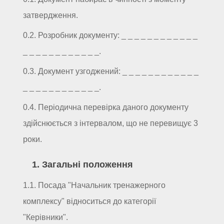
затвердження.
0.2. Розробник документу: _ _ _ _ _ _ _ _ _ _ _ _
_ _ _ _ _ _ _ _ _ _ _ _.
0.3. Документ узгоджений: _ _ _ _ _ _ _ _ _ _ _ _
_ _ _ _ _ _ _ _ _ _ _ _.
0.4. Періодична перевірка даного документу
здійснюється з інтервалом, що не перевищує 3
роки.
1. Загальні положення
1.1. Посада "Начальник тренажерного
комплексу" відноситься до категорії
"Керівники".