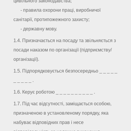
цивільного законодавства;
- правила охорони праці, виробничої
санітарії, протипожежного захисту;
- державну мову.
1.4. Призначається на посаду та звільняється з
посади наказом по організації (підприємству/
організації).
1.5. Підпорядковується безпосередньо _ _ _ _ _
_ _ _ _ _ .
1.6. Керує роботою _ _ _ _ _ _ _ _ _ _ .
1.7. Під час відсутності, заміщається особою,
призначеною в установленому порядку, яка
набуває відповідних прав і несе