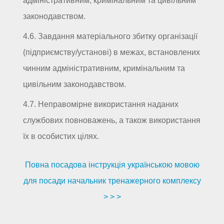
адміністративним, кримінальним та цивільним
законодавством.
4.6. Завдання матеріального збитку організації
(підприємству/установі) в межах, встановлених
чинним адміністративним, кримінальним та
цивільним законодавством.
4.7. Неправомірне використання наданих
службових повноважень, а також використання
їх в особистих цілях.
Повна посадова інструкція українською мовою
для посади начальник тренажерного комплексу
> > >