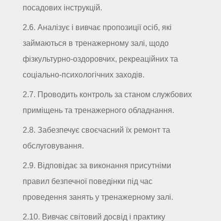
посадових інструкцій.
2.6. Аналізує і вивчає пропозиції осіб, які
займаються в тренажерному залі, щодо
фізкультурно-оздоровчих, рекреаційних та
соціально-психологічних заходів.
2.7. Проводить контроль за станом службових
приміщень та тренажерного обладнання.
2.8. Забезпечує своєчасний їх ремонт та
обслуговування.
2.9. Відповідає за виконання присутніми
правил безпечної поведінки під час
проведення занять у тренажерному залі.
2.10. Вивчає світовий досвід і практику