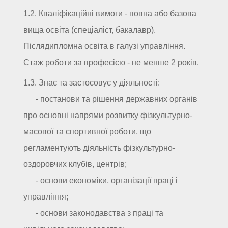
1.2. Кваліфікаційні вимоги - повна або базова
вища освіта (спеціаліст, бакалавр).
Післядипломна освіта в галузі управління.
Стаж роботи за професією - не менше 2 років.
1.3. Знає та застосовує у діяльності:
- постанови та рішення державних органів
про основні напрями розвитку фізкультурно-
масової та спортивної роботи, що
регламентують діяльність фізкультурно-
оздоровчих клубів, центрів;
- основи економіки, організації праці і
управління;
- основи законодавства з праці та