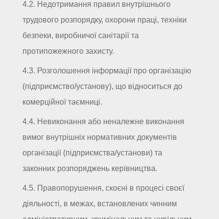
4.2. Недотримання правил внутрішнього
трудового розпорядку, охорони праці, техніки
безпеки, виробничої санітарії та
протипожежного захисту.
4.3. Розголошення інформації про організацію
(підприємство/установу), що відноситься до
комерційної таємниці.
4.4. Невиконання або неналежне виконання
вимог внутрішніх нормативних документів
організації (підприємства/установи) та
законних розпоряджень керівництва.
4.5. Правопорушення, скоєні в процесі своєї
діяльності, в межах, встановлених чинним