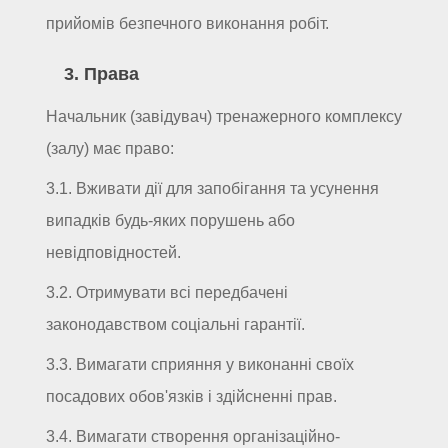
прийомів безпечного виконання робіт.
3. Права
Начальник (завідувач) тренажерного комплексу
(залу) має право:
3.1. Вживати дії для запобігання та усунення
випадків будь-яких порушень або
невідповідностей.
3.2. Отримувати всі передбачені
законодавством соціальні гарантії.
3.3. Вимагати сприяння у виконанні своїх
посадових обов'язків і здійсненні прав.
3.4. Вимагати створення організаційно-