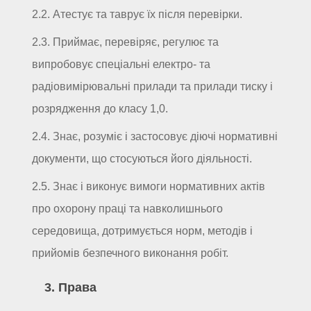
2.2. Атестує та таврує їх після перевірки.
2.3. Приймає, перевіряє, регулює та
випробовує спеціальні електро- та
радіовимірювальні прилади та прилади тиску і
розрядження до класу 1,0.
2.4. Знає, розуміє і застосовує діючі нормативні
документи, що стосуються його діяльності.
2.5. Знає і виконує вимоги нормативних актів
про охорону праці та навколишнього
середовища, дотримується норм, методів і
прийомів безпечного виконання робіт.
3. Права