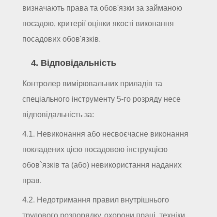
визначають права та обов'язки за займаною
посадою, критерії оцінки якості виконання
посадових обов'язків.
4. Відповідальність
Контролер вимірювальних приладів та
спеціального інструменту 5-го розряду несе
відповідальність за:
4.1. Невиконання або несвоєчасне виконання
покладених цією посадовою інструкцією
обов`язків та (або) невикористання наданих
прав.
4.2. Недотримання правил внутрішнього
трудового розпорядку, охорони праці, техніки