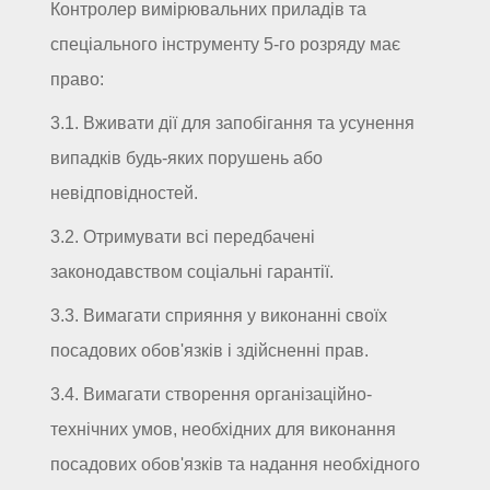
Контролер вимірювальних приладів та
спеціального інструменту 5-го розряду має
право:
3.1. Вживати дії для запобігання та усунення
випадків будь-яких порушень або
невідповідностей.
3.2. Отримувати всі передбачені
законодавством соціальні гарантії.
3.3. Вимагати сприяння у виконанні своїх
посадових обов'язків і здійсненні прав.
3.4. Вимагати створення організаційно-
технічних умов, необхідних для виконання
посадових обов'язків та надання необхідного