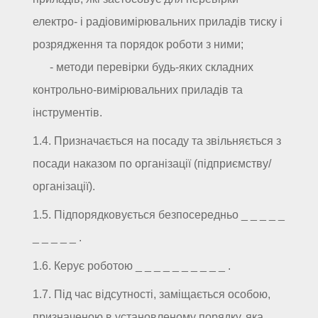
електро- і радіовимірювальних приладів тиску і
розрядження та порядок роботи з ними;
- методи перевірки будь-яких складних
контрольно-вимірювальних приладів та
інструментів.
1.4. Призначається на посаду та звільняється з
посади наказом по організації (підприємству/
організації).
1.5. Підпорядковується безпосередньо _ _ _ _ _
_ _ _ _ _ .
1.6. Керує роботою _ _ _ _ _ _ _ _ _ _ .
1.7. Під час відсутності, заміщається особою,
призначеною в установленому порядку, яка