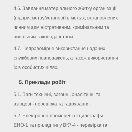
4.6. Завдання матеріального збитку організації
(підприємству/установі) в межах, встановлених
чинним адміністративним, кримінальним та
цивільним законодавством.
4.7. Неправомірне використання наданих
службових повноважень, а також використання
їх в особистих цілях.
5. Приклади робіт
5.1. Ваги технічні, вагонні, аналітичні та
взірцеві - перевірка та таврування.
5.2. Електронно-променеві осцилографи
ЕНО-1 та прилад типу ВК7-4 - перевірка та