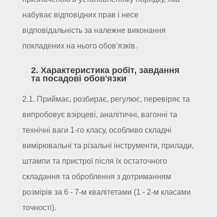
набуває відповідних прав і несе
відповідальність за належне виконання
покладених на нього обов'язків.
2. Характеристика робіт, завдання
та посадові обов'язки
2.1. Приймає, розбирає, регулює, перевіряє та
випробовує взірцеві, аналітичні, вагонні та
технічні ваги 1-го класу, особливо складні
вимірювальні та різальні інструменти, прилади,
штампи та пристрої після їх остаточного
складання та оброблення з дотриманням
розмірів за 6 - 7-м квалітетами (1 - 2-м класами
точності).