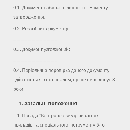
0.1. Документ набирає в чинності з моменту
затвердження.
0.2. Розробник документу: _ _ _ _ _ _ _ _ _ _ _ _
_ _ _ _ _ _ _ _ _ _ _ _.
0.3. Документ узгоджений: _ _ _ _ _ _ _ _ _ _ _ _
_ _ _ _ _ _ _ _ _ _ _ _.
0.4. Періодична перевірка даного документу
здійснюється з інтервалом, що не перевищує 3
роки.
1. Загальні положення
1.1. Посада "Контролер вимірювальних
приладів та спеціального інструменту 5-го