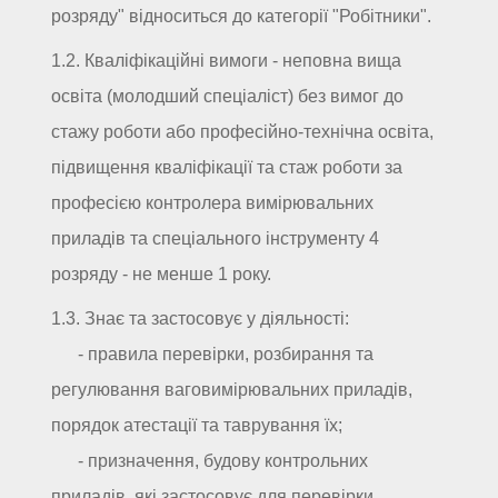
розряду" відноситься до категорії "Робітники".
1.2. Кваліфікаційні вимоги - неповна вища
освіта (молодший спеціаліст) без вимог до
стажу роботи або професійно-технічна освіта,
підвищення кваліфікації та стаж роботи за
професією контролера вимірювальних
приладів та спеціального інструменту 4
розряду - не менше 1 року.
1.3. Знає та застосовує у діяльності:
- правила перевірки, розбирання та
регулювання ваговимірювальних приладів,
порядок атестації та таврування їх;
- призначення, будову контрольних
приладів, які застосовує для перевірки