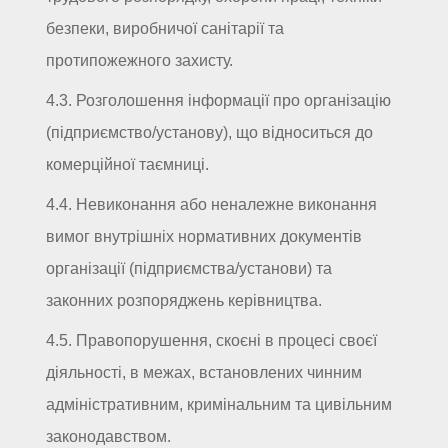
безпеки, виробничої санітарії та
протипожежного захисту.
4.3. Розголошення інформації про організацію
(підприємство/установу), що відноситься до
комерційної таємниці.
4.4. Невиконання або неналежне виконання
вимог внутрішніх нормативних документів
організації (підприємства/установи) та
законних розпоряджень керівництва.
4.5. Правопорушення, скоєні в процесі своєї
діяльності, в межах, встановлених чинним
адміністративним, кримінальним та цивільним
законодавством.