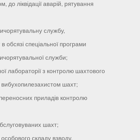
м, до ліквідації аварій, рятування
ичорятувальну службу,
 в обсязі спеціальної програми
ничорятувальної служби;
ої лабораторії з контролю шахтового
за вибухопилезахистом шахт;
 переносних приладів контролю
обслуговуваних шахт;
особового складу взводу,