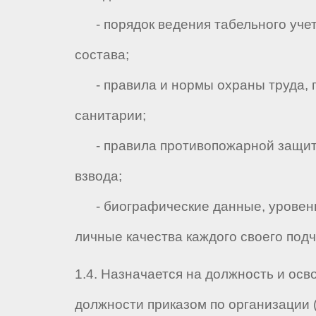
- порядок ведения табельного учет
состава;
- правила и нормы охраны труда,
санитарии;
- правила противопожарной защит
взвода;
- биографические данные, уровень
личные качества каждого своего под
1.4. Назначается на должность и осв
должности приказом по организации 