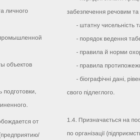
а личного
забезпечення речовим та
- штатну чисельність та
 промышленной
- порядок ведення табел
- правила й норми охоро
ы объектов
- правила протипожежног
- біографічні дані, рівен
 подготовки,
свого підлеглого.
чиненного.
1.4. Призначається на по
обождается от
по організації (підприємств
(предприятию/