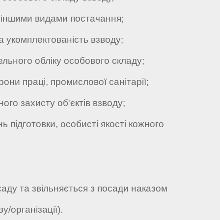
 іншими видами постачання;
 укомплектованість взводу;
ьного обліку особового складу;
ни праці, промислової санітарії;
о захисту об'єктів взводу;
ь підготовки, особисті якості кожного
саду та звільняється з посади наказом
у/організації).