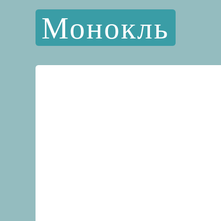
Монокль