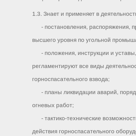
1.3. Знает и применяет в деятельност
- постановления, распоряжения, п
высшего уровня по угольной промыш
- положения, инструкции и уставы,
регламентируют все виды деятельно
горноспасательного взвода;
- планы ликвидации аварий, поряд
огневых работ;
- тактико-технические возможност
действия горноспасательного оборуд