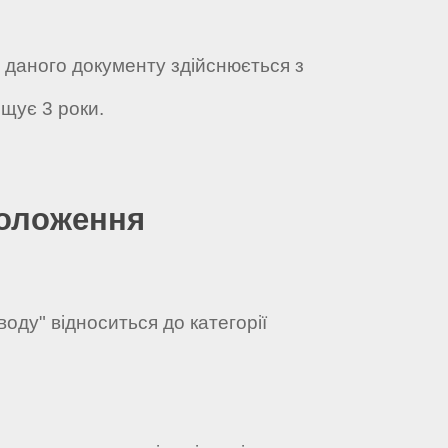
а даного документу здійснюється з
щує 3 роки.
положення
оду" відноситься до категорії