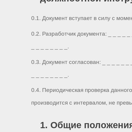
0.1. Документ вступает в силу с мом
0.2. Разработчик документа: _ _ _ _ _ _
_ _ _ _ _ _ _ _.
0.3. Документ согласован: _ _ _ _ _ _ _
_ _ _ _ _ _ _ _.
0.4. Периодическая проверка данног
производится с интервалом, не прев
1. Общие положени