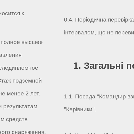
носится к
0.4. Періодична перевірк
інтервалом, що не переви
- полное высшее
авления
1. Загальні 
Последипломное
Стаж подземной
е менее 2 лет.
1.1. Посада "Командир взв
и результатам
"Керівники".
ем средств
ного снаряжения.