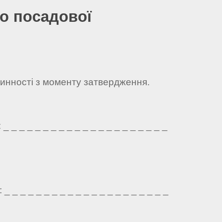
о посадової
чинності з моменту затвердження.
 _ _ _ _ _ _ _ _ _ _ _ _ _ _ _ _ _ _ _ _
 _ _ _ _ _ _ _ _ _ _ _ _ _ _ _ _ _ _ _ _