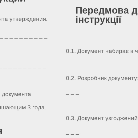
Передмова д
інструкції
ента утверждения.
 _ _ _ _ _ _ _ _ _
0.1. Документ набирає в 
 _ _ _ _ _ _ _ _ _
0.2. Розробник документу: _
_ _ _.
о документа
ышающим 3 года.
0.3. Документ узгоджений: _
я
_ _ _.