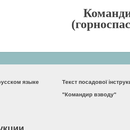
Команди
(горноспа
русском языке
Текст посадової інстру
"Командир взводу"
укции