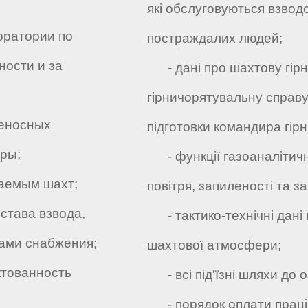
які обслуговуються взводо
ратории по
постраждалих людей;
ности и за
- дані про шахтову гірн
гірничорятувальну справу
еносных
підготовки командира гір
ры;
- функції газоаналітичн
аемым шахт;
повітря, запиленості та 
става взвода,
- тактико-технічні дані
ами снабжения;
шахтової атмосфери;
тованность
- всі під'їзні шляхи до 
- порядок оплати праці 