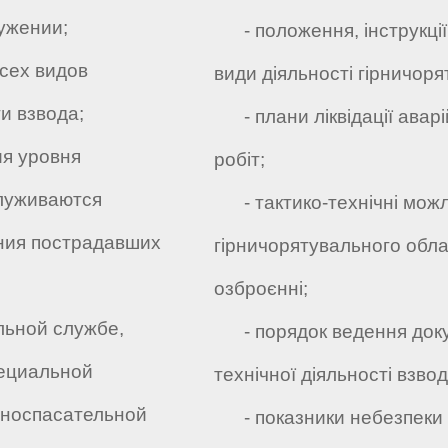
ужении;
- положення, інструкції 
сех видов
види діяльності гірничор
и взвода;
- плани ліквідації аварі
я уровня
робіт;
служиваются
- тактико-технічні можли
ания пострадавших
гірничорятувального обла
озброєнні;
ьной службе,
- порядок ведення докуме
пециальной
технічної діяльності взвод
рноспасательной
- показники небезпеки й 