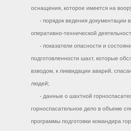
оснащения, которое имеется на воор
- порядок ведения документации в
оперативно-технической деятельност
- показатели опасности и состояни
подготовленности шахт, которые об
взводом, к ликвидации аварий, спас
людей;
- данные о шахтной горноспасател
горноспасательное дело в объеме с
программы подготовки командира го