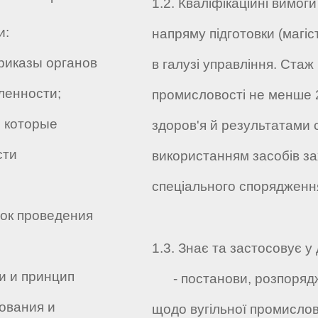
1.2. Кваліфікаційні вимоги
и:
напряму підготовки (магіс
риказы органов
в галузі управління. Стаж 
ленности;
промисловості не менше 2
 которые
здоров'я й результатами 
сти
використанням засобів за
спеціального спорядженн
ок проведения
1.3. Знає та застосовує у 
и и принцип
- постанови, розпорядже
ования и
щодо вугільної промислов