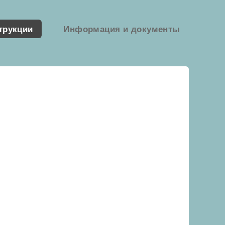
трукции
Информация и документы