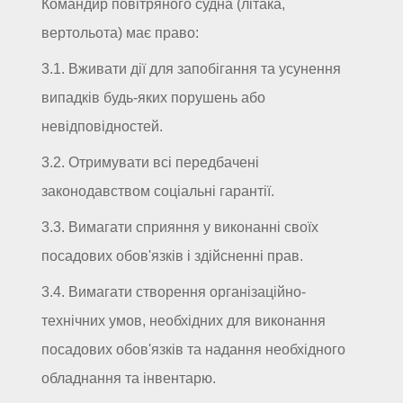
Командир повітряного судна (літака,
вертольота) має право:
3.1. Вживати дії для запобігання та усунення
випадків будь-яких порушень або
невідповідностей.
3.2. Отримувати всі передбачені
законодавством соціальні гарантії.
3.3. Вимагати сприяння у виконанні своїх
посадових обов'язків і здійсненні прав.
3.4. Вимагати створення організаційно-
технічних умов, необхідних для виконання
посадових обов'язків та надання необхідного
обладнання та інвентарю.