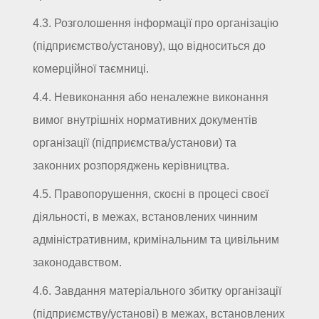
4.3. Розголошення інформації про організацію
(підприємство/установу), що відноситься до
комерційної таємниці.
4.4. Невиконання або неналежне виконання
вимог внутрішніх нормативних документів
організації (підприємства/установи) та
законних розпоряджень керівництва.
4.5. Правопорушення, скоєні в процесі своєї
діяльності, в межах, встановлених чинним
адміністративним, кримінальним та цивільним
законодавством.
4.6. Завдання матеріального збитку організації
(підприємству/установі) в межах, встановлених