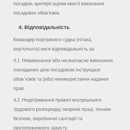
посадою, критерії оцінки якості виконання
посадових обов'язків.
4. Відповідальність
Командир повітряного судна (літака,
вертольота) несе відповідальність за:
4.1. Невиконання або несвоєчасне виконання
покладених цією посадовою інструкцією
обов`язків та (або) невикористання наданих
прав.
4.2. Недотримання правил внутрішнього
трудового розпорядку, охорони праці, техніки
безпеки, виробничої санітарії та
протипожежного захисту.