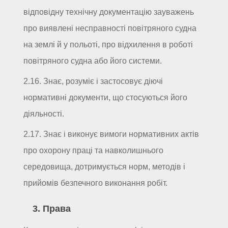
відповідну технічну документацію зауважень
про виявлені несправності повітряного судна
на землі й у польоті, про відхилення в роботі
повітряного судна або його системи.
2.16. Знає, розуміє і застосовує діючі
нормативні документи, що стосуються його
діяльності.
2.17. Знає і виконує вимоги нормативних актів
про охорону праці та навколишнього
середовища, дотримується норм, методів і
прийомів безпечного виконання робіт.
3. Права