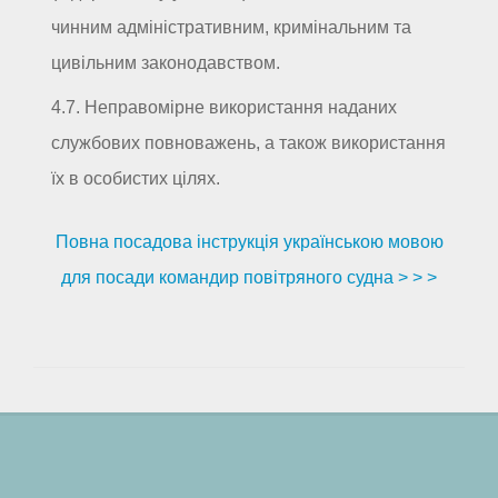
чинним адміністративним, кримінальним та
цивільним законодавством.
4.7. Неправомірне використання наданих
службових повноважень, а також використання
їх в особистих цілях.
Повна посадова інструкція українською мовою
для посади командир повітряного судна > > >