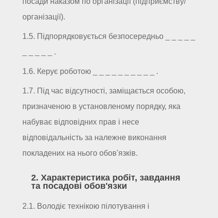
посади наказом по організації (підприємству/
організації).
1.5. Підпорядковується безпосередньо _ _ _ _ _
_ _ _ _ _ .
1.6. Керує роботою _ _ _ _ _ _ _ _ _ _ .
1.7. Під час відсутності, заміщається особою,
призначеною в установленому порядку, яка
набуває відповідних прав і несе
відповідальність за належне виконання
покладених на нього обов'язків.
2. Характеристика робіт, завдання
та посадові обов'язки
2.1. Володіє технікою пілотування і