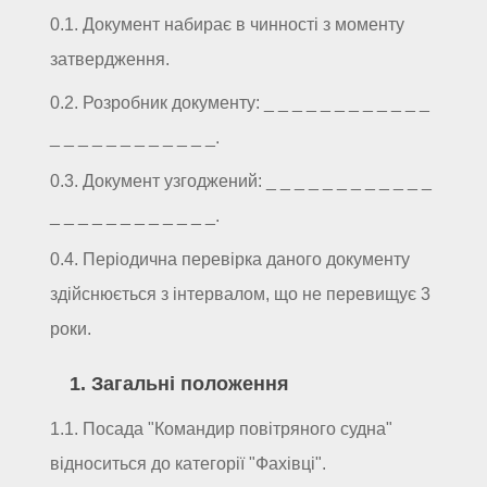
0.1. Документ набирає в чинності з моменту
затвердження.
0.2. Розробник документу: _ _ _ _ _ _ _ _ _ _ _ _
_ _ _ _ _ _ _ _ _ _ _ _.
0.3. Документ узгоджений: _ _ _ _ _ _ _ _ _ _ _ _
_ _ _ _ _ _ _ _ _ _ _ _.
0.4. Періодична перевірка даного документу
здійснюється з інтервалом, що не перевищує 3
роки.
1. Загальні положення
1.1. Посада "Командир повітряного судна"
відноситься до категорії "Фахівці".