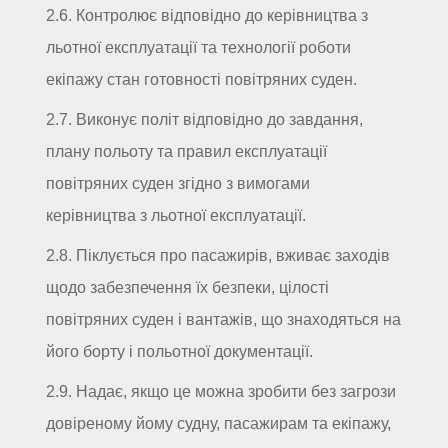
2.6. Контролює відповідно до керівництва з
льотної експлуатації та технології роботи
екіпажу стан готовності повітряних суден.
2.7. Виконує політ відповідно до завдання,
плану польоту та правил експлуатації
повітряних суден згідно з вимогами
керівництва з льотної експлуатації.
2.8. Піклується про пасажирів, вживає заходів
щодо забезпечення їх безпеки, цілості
повітряних суден і вантажів, що знаходяться на
його борту і польотної документації.
2.9. Надає, якщо це можна зробити без загрози
довіреному йому судну, пасажирам та екіпажу,