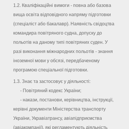
1.2. Кваліфікаційні вимоги - повна або базова
вища освіта відповідного напряму підготовки
(спеціаліст або бакалавр). Наявність свідоцтва
командира повітряного судна, допуску до
польотів на даному типі повітряних суден. У
разі виконання міжнародних польотів - знання
іноземної мови у обсязі, передбаченому
програмою спеціальної підготовки.
1.3. Знає та застосовує у діяльності:
- Повітряний кодекс України;
- накази, постанови, керівництва, інструкції,
керівні документи Міністерства транспорту
України, Укравіатрансу, авіапідприємства
(авіакомпанії), які регламентують діяльність