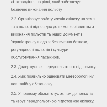
літаководіння на рівні, який забезпечує
безпечне виконання польоту.
2.2. Організовує роботу членів екіпажу на землі
та в польоті відповідно до вимог керівництва з
виконання польотів та інших документів
Укравіатрансу щодо забезпечення безпеки,
регулярності польотів і культури
обслуговування пасажирів.
2.3. Додержується передпольотного відпочинку.
2.4. Уміє правильно оцінювати метеорологічну і
навігаційну обстановку.
2.5. У повному обсязі готує екіпаж до польотів
та керує передпольотною підготовкою екіпажу.