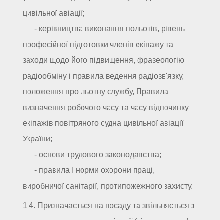
цивільної авіації;
- керівництва виконання польотів, рівень
професійної підготовки членів екіпажу та
заходи щодо його підвищення, фразеологію
радіообміну і правила ведення радіозв'язку,
положення про льотну службу, Правила
визначення робочого часу та часу відпочинку
екіпажів повітряного судна цивільної авіації
України;
- основи трудового законодавства;
- правила І норми охорони праці,
виробничої санітарії, протипожежного захисту.
1.4. Призначається на посаду та звільняється з