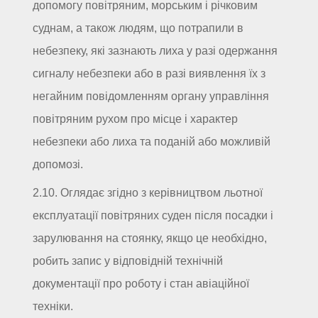
допомогу повітряним, морським і річковим
суднам, а також людям, що потрапили в
небезпеку, які зазнають лиха у разі одержання
сигналу небезпеки або в разі виявлення їх з
негайним повідомленням органу управління
повітряним рухом про місце і характер
небезпеки або лиха та поданій або можливій
допомозі.
2.10. Оглядає згідно з керівництвом льотної
експлуатації повітряних суден після посадки і
зарулювання на стоянку, якщо це необхідно,
робить запис у відповідній технічній
документації про роботу і стан авіаційної
техніки.