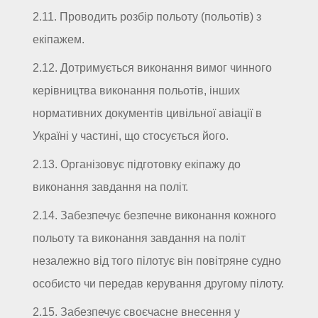
2.11. Проводить розбір польоту (польотів) з
екіпажем.
2.12. Дотримується виконання вимог чинного
керівництва виконання польотів, інших
нормативних документів цивільної авіації в
Україні у частині, що стосується його.
2.13. Організовує підготовку екіпажу до
виконання завдання на політ.
2.14. Забезпечує безпечне виконання кожного
польоту та виконання завдання на політ
незалежно від того пілотує він повітряне судно
особисто чи передав керування другому пілоту.
2.15. Забезпечує своєчасне внесення у