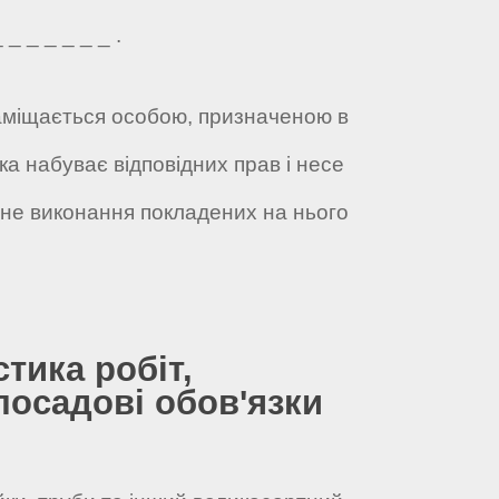
_ _ _ _ _ _ .
 заміщається особою, призначеною в
ка набуває відповідних прав і несе
жне виконання покладених на нього
стика робіт,
посадові обов'язки