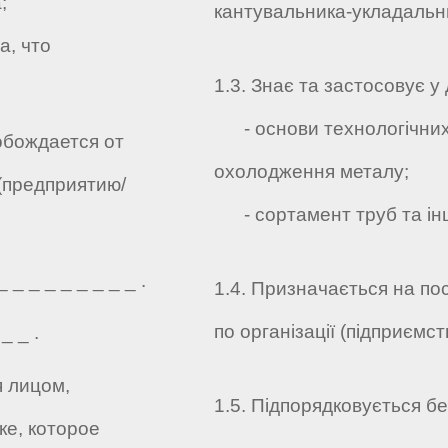
;
кантувальника-укладальн
а, что
1.3. Знає та застосовує у 
- основи технологічних п
обождается от
охолодження металу;
(предприятию/
- сортамент труб та інш
_ _ _ _ _ _ _ _ .
1.4. Призначається на по
по організації (підприємств
_ _ .
я лицом,
1.5. Підпорядковується без
е, которое