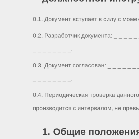
0.1. Документ вступает в силу с мом
0.2. Разработчик документа: _ _ _ _ _ _
_ _ _ _ _ _ _ _.
0.3. Документ согласован: _ _ _ _ _ _ _
_ _ _ _ _ _ _ _.
0.4. Периодическая проверка данног
производится с интервалом, не прев
1. Общие положени