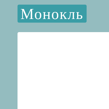
Монокль