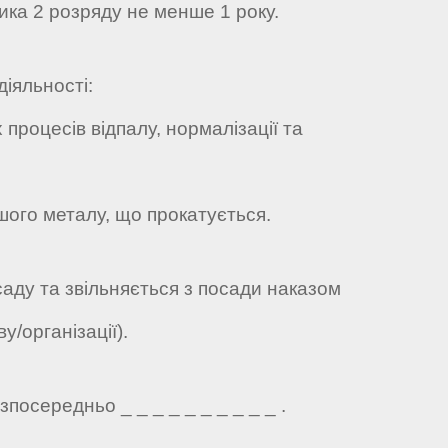
ика 2 розряду не менше 1 року.
діяльності:
роцесів відпалу, нормалізації та
ого металу, що прокатується.
саду та звільняється з посади наказом
у/організації).
посередньо _ _ _ _ _ _ _ _ _ _ .