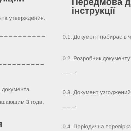
Передмова д
інструкції
ента утверждения.
 _ _ _ _ _ _ _ _ _
0.1. Документ набирає в 
0.2. Розробник документу: _
 _ _ _ _ _ _ _ _ _
_ _ _.
о документа
0.3. Документ узгоджений: _
ышающим 3 года.
_ _ _.
я
0.4. Періодична перевірк