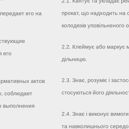
2.1. Кантує та укладає ре
прокат, що надходить на 
 передает его на
колодязів уповільненого 
йствующие
2.2. Клеймує або маркує 
 его
дільницю.
2.3. Знає, розуміє і заст
ормативных актов
стосуються його діяльност
ы, соблюдает
о выполнения
2.4. Знає і виконує вимог
та навколишнього середов