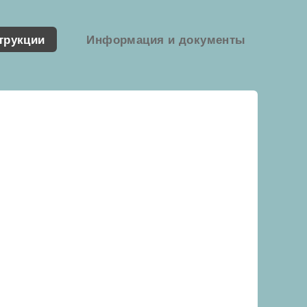
трукции
Информация и документы