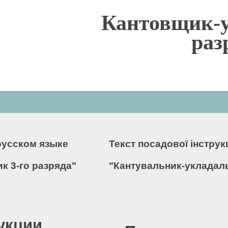
Кантовщик-у
раз
русском языке
Текст посадової інстру
к 3-го разряда"
"Кантувальник-укладаль
укции