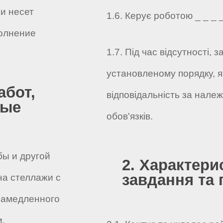
и несет
1.6. Керує роботою _ _ _ _ 
олнение
1.7. Під час відсутності,
установленому порядку, я
абот,
відповідальність за нале
ные
обов'язків.
бы и другой
2. Характери
завдання та 
на стеллажи с
замедленного
.