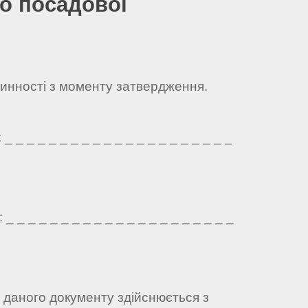
о посадової
чинності з моменту затвердження.
 _ _ _ _ _ _ _ _ _ _ _ _ _ _ _ _ _ _ _ _
 _ _ _ _ _ _ _ _ _ _ _ _ _ _ _ _ _ _ _ _
а даного документу здійснюється з