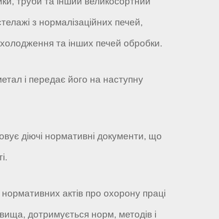
йки, труби та інший великосортний
стелажі з нормалізаційних печей,
охолодження та інших печей обробки.
метал і передає його на наступну
осовує діючі нормативні документи, що
і.
и нормативних актів про охорону праці
ища, дотримується норм, методів і