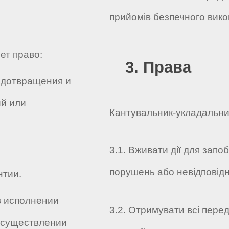
прийомів безпечного вико
ет право:
3. Права
едотвращения и
й или
Кантувальник-укладальник
3.1. Вживати дії для запо
порушень або невідповід
нтии.
в исполнении
3.2. Отримувати всі пере
осуществлении