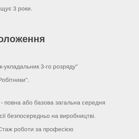
щує 3 роки.
положення
к-укладальник 3-го розряду"
Робітники".
и - повна або базова загальна середня
ії безпосередньо на виробництві.
 Стаж роботи за професією