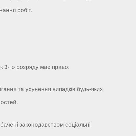
нання робіт.
 3-го розряду має право:
бігання та усунення випадків будь-яких
ностей.
дбачені законодавством соціальні