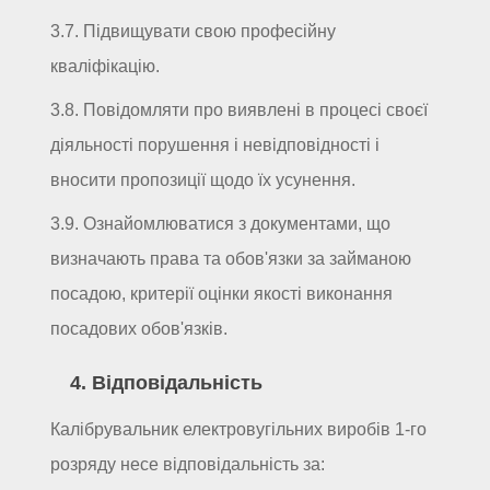
3.7. Підвищувати свою професійну
кваліфікацію.
3.8. Повідомляти про виявлені в процесі своєї
діяльності порушення і невідповідності і
вносити пропозиції щодо їх усунення.
3.9. Ознайомлюватися з документами, що
визначають права та обов'язки за займаною
посадою, критерії оцінки якості виконання
посадових обов'язків.
4. Відповідальність
Калібрувальник електровугільних виробів 1-го
розряду несе відповідальність за: