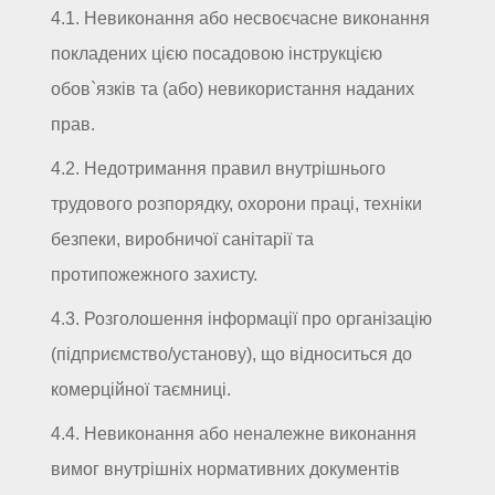
4.1. Невиконання або несвоєчасне виконання
покладених цією посадовою інструкцією
обов`язків та (або) невикористання наданих
прав.
4.2. Недотримання правил внутрішнього
трудового розпорядку, охорони праці, техніки
безпеки, виробничої санітарії та
протипожежного захисту.
4.3. Розголошення інформації про організацію
(підприємство/установу), що відноситься до
комерційної таємниці.
4.4. Невиконання або неналежне виконання
вимог внутрішніх нормативних документів