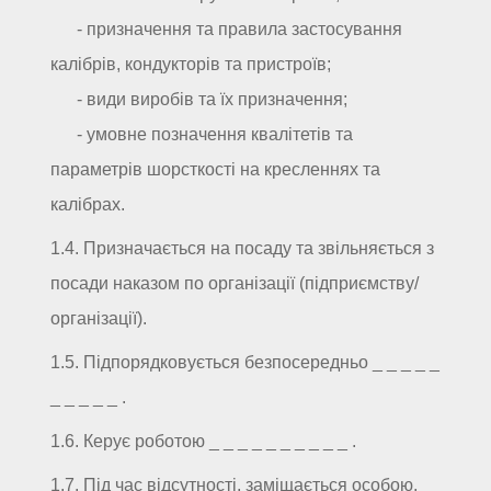
- призначення та правила застосування
калібрів, кондукторів та пристроїв;
- види виробів та їх призначення;
- умовне позначення квалітетів та
параметрів шорсткості на кресленнях та
калібрах.
1.4. Призначається на посаду та звільняється з
посади наказом по організації (підприємству/
організації).
1.5. Підпорядковується безпосередньо _ _ _ _ _
_ _ _ _ _ .
1.6. Керує роботою _ _ _ _ _ _ _ _ _ _ .
1.7. Під час відсутності, заміщається особою,