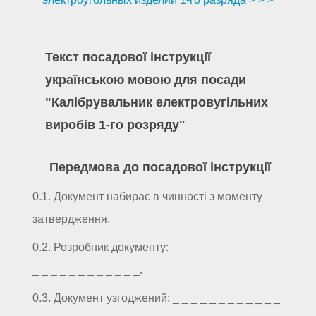
Текст посадової інструкції
українською мовою для посади
"Калібрувальник електровугільних
виробів 1-го розряду"
Передмова до посадової інструкції
0.1. Документ набирає в чинності з моменту
затвердження.
0.2. Розробник документу: _ _ _ _ _ _ _ _ _ _ _ _
_ _ _ _ _ _ _ _ _ _ _ _.
0.3. Документ узгоджений: _ _ _ _ _ _ _ _ _ _ _ _