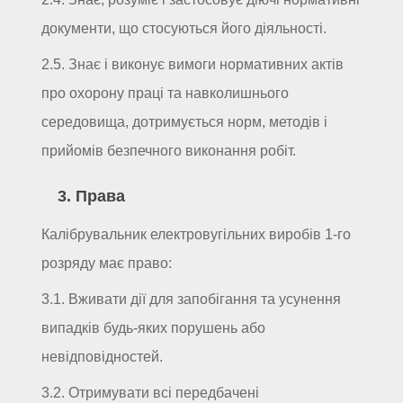
документи, що стосуються його діяльності.
2.5. Знає і виконує вимоги нормативних актів
про охорону праці та навколишнього
середовища, дотримується норм, методів і
прийомів безпечного виконання робіт.
3. Права
Калібрувальник електровугільних виробів 1-го
розряду має право:
3.1. Вживати дії для запобігання та усунення
випадків будь-яких порушень або
невідповідностей.
3.2. Отримувати всі передбачені