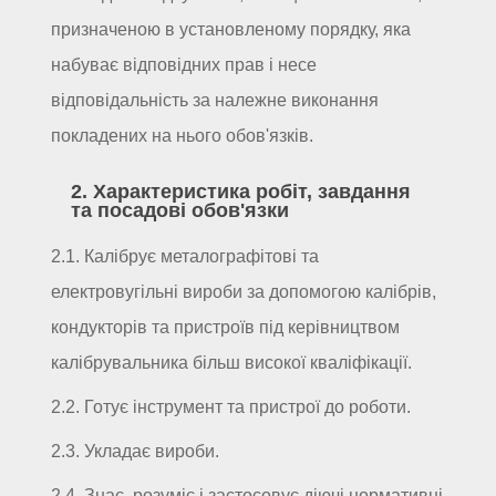
призначеною в установленому порядку, яка
набуває відповідних прав і несе
відповідальність за належне виконання
покладених на нього обов'язків.
2. Характеристика робіт, завдання
та посадові обов'язки
2.1. Калібрує металографітові та
електровугільні вироби за допомогою калібрів,
кондукторів та пристроїв під керівництвом
калібрувальника більш високої кваліфікації.
2.2. Готує інструмент та пристрої до роботи.
2.3. Укладає вироби.
2.4. Знає, розуміє і застосовує діючі нормативні