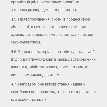
організації (підприємства/установи) та
законних розпоряджень керівництва.
4.5. Правопорушення, скоєні в процесі своєї
діяльності, в межах, встановлених чинним
адміністративним, кримінальним та цивільним
законодавством.
4.6. Завдання матеріального збитку організації
(підприємству/установі) в межах, встановлених
чинним адміністративним, кримінальним та
цивільним законодавством.
4.7. Неправомірне використання наданих
службових повноважень, а також використання
їх в особистих цілях.