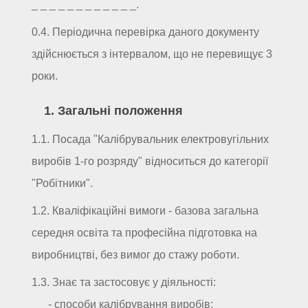
_ _ _ _ _ _ _ _ _ _ _ _.
0.4. Періодична перевірка даного документу
здійснюється з інтервалом, що не перевищує 3
роки.
1. Загальні положення
1.1. Посада "Калібрувальник електровугільних
виробів 1-го розряду" відноситься до категорії
"Робітники".
1.2. Кваліфікаційні вимоги - базова загальна
середня освіта та професійна підготовка на
виробництві, без вимог до стажу роботи.
1.3. Знає та застосовує у діяльності:
- способи калібрування виробів;