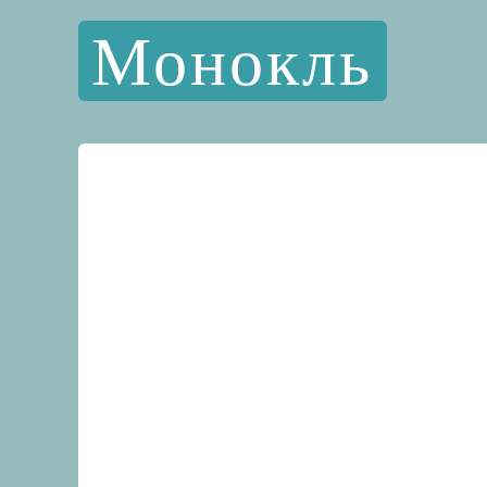
Монокль