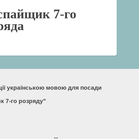
спайщик 7-го
ряда
кції українською мовою для посади
 7-го розряду"