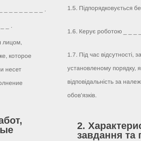
1.5. Підпорядковується без
_ _ _ _ _ _ _ _ .
_ _ .
1.6. Керує роботою _ _ _ _ 
я лицом,
1.7. Під час відсутності,
е, которое
установленому порядку, я
и несет
відповідальність за нале
олнение
обов'язків.
абот,
2. Характери
ные
завдання та 