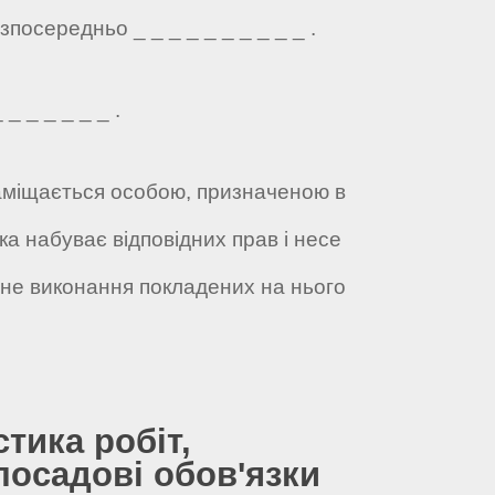
посередньо _ _ _ _ _ _ _ _ _ _ .
_ _ _ _ _ _ .
 заміщається особою, призначеною в
ка набуває відповідних прав і несе
жне виконання покладених на нього
стика робіт,
посадові обов'язки