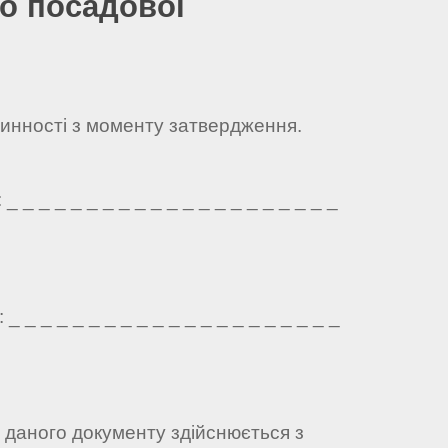
о посадової
чинності з моменту затвердження.
 _ _ _ _ _ _ _ _ _ _ _ _ _ _ _ _ _ _ _ _
 _ _ _ _ _ _ _ _ _ _ _ _ _ _ _ _ _ _ _ _
а даного документу здійснюється з