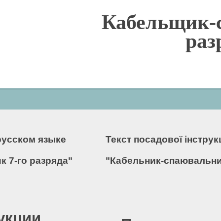
Кабельщик-
раз
русском языке
Текст посадової інстру
 7-го разряда"
"Кабельник-спаювальник
укции