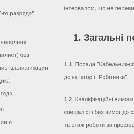
інтервалом, що не переви
-го разряда"
1. Загальні 
 неполное
алист) без
1.1. Посада "Кабельник-с
ние квалификации
до категорії "Робітники".
ика-
 года.
1.2. Кваліфікаційні вимог
и:
спеціаліст) без вимог до 
ии и
та стаж роботи за профе