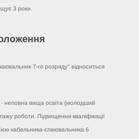
щує 3 роки.
положення
паювальник 7-го розряду" відноситься
и - неповна вища освіта (молодший
стажу роботи. Підвищення кваліфікації
сією кабельника-спаювальника 6