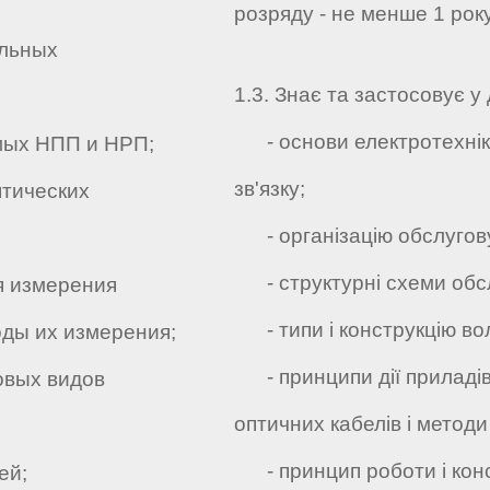
розряду - не менше 1 рок
льных
1.3. Знає та застосовує у 
- основи електротехніки
ых НПП и НРП;
зв'язку;
тических
- організацію обслугову
- структурні схеми обс
 измерения
- типи і конструкцію вол
оды их измерения;
- принципи дії приладів
овых видов
оптичних кабелів і методи
- принцип роботи і конс
ей;