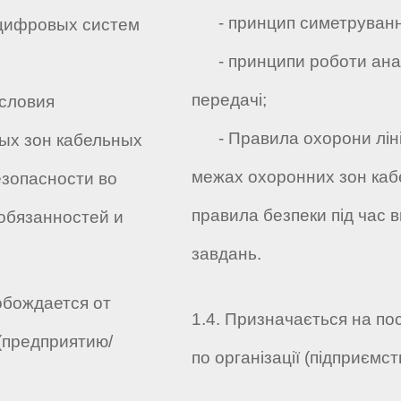
- принцип симетрування
цифровых систем
- принципи роботи анал
передачі;
словия
- Правила охорони ліній 
ых зон кабельных
межах охоронних зон кабел
езопасности во
правила безпеки під час в
обязанностей и
завдань.
обождается от
1.4. Призначається на по
(предприятию/
по організації (підприємств