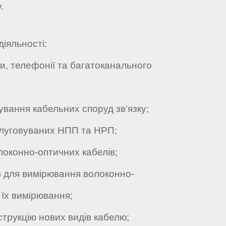
у.
діяльності:
, телефонії та багатоканального
вання кабельних споруд зв'язку;
луговуваних НПП та НРП;
оконно-оптичних кабелів;
 для вимірювання волоконно-
 їх вимірювання;
трукцію нових видів кабелю;