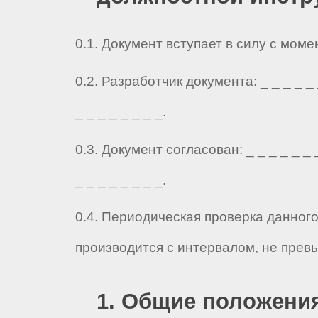
0.1. Документ вступает в силу с мом
0.2. Разработчик документа: _ _ _ _ _ _
_ _ _ _ _ _ _ _.
0.3. Документ согласован: _ _ _ _ _ _ _
_ _ _ _ _ _ _ _.
0.4. Периодическая проверка данног
производится с интервалом, не прев
1. Общие положени