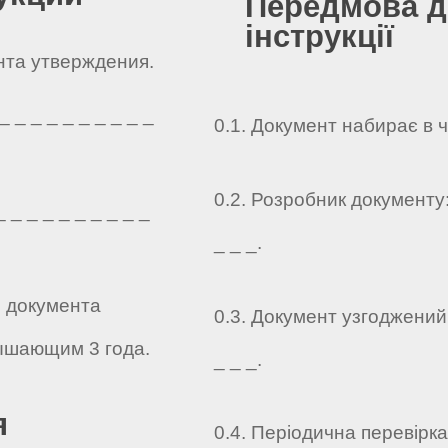
Передмова д
інструкції
ента утверждения.
 _ _ _ _ _ _ _ _ _
0.1. Документ набирає в 
0.2. Розробник документу: _
 _ _ _ _ _ _ _ _ _
_ _ _.
о документа
0.3. Документ узгоджений: _
ышающим 3 года.
_ _ _.
я
0.4. Періодична перевірк