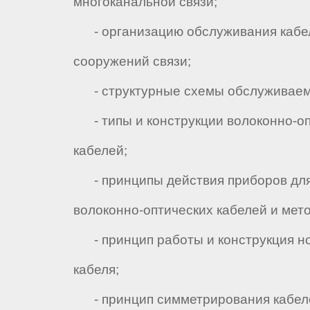
многоканальной связи;
- организацию обслуживания кабе
сооружений связи;
- структурные схемы обслуживаем
- типы и конструкции волоконно-оп
кабелей;
- принципы действия приборов для
волоконно-оптических кабелей и мет
- принцип работы и конструкция н
кабеля;
- принцип симметрирования кабел