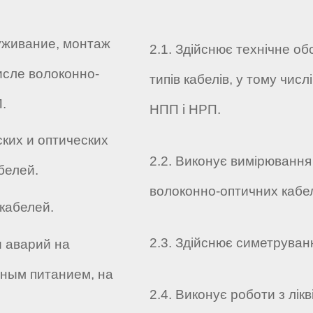
уживание, монтаж
2.1. Здійснює технічне о
исле волоконно-
типів кабелів, у тому чис
.
НПП і НРП.
ких и оптических
2.2. Виконує вимірювання
белей.
волоконно-оптичних кабел
кабелей.
2.3. Здійснює симетруванн
и аварий на
нным питанием, на
2.4. Виконує роботи з лікв