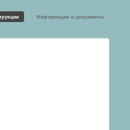
трукции
Информация и документы