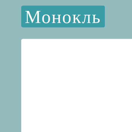
Монокль