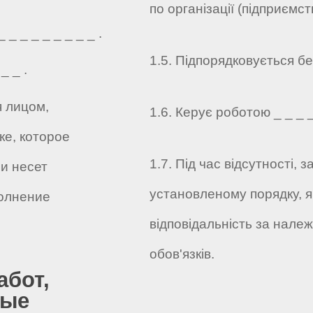
по організації (підприємств
_ _ _ _ _ _ _ _ .
1.5. Підпорядковується без
_ _ .
я лицом,
1.6. Керує роботою _ _ _ _ 
е, которое
1.7. Під час відсутності,
и несет
установленому порядку, я
олнение
відповідальність за нале
обов'язків.
абот,
ные