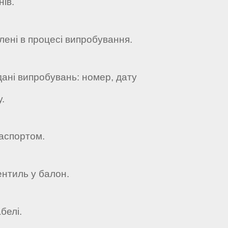
нів.
лені в процесі випробування.
дані випробувань: номер, дату
у.
паспортом.
вентиль у балон.
белі.