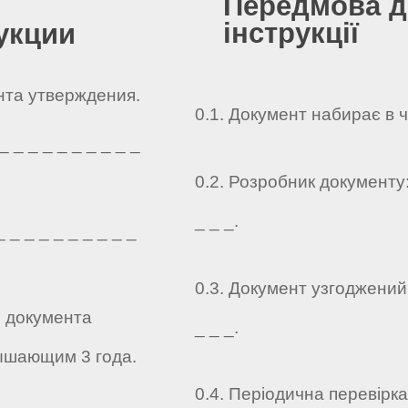
Передмова д
інструкції
укции
ента утверждения.
0.1. Документ набирає в 
 _ _ _ _ _ _ _ _ _
0.2. Розробник документу: _
_ _ _.
 _ _ _ _ _ _ _ _ _
0.3. Документ узгоджений: _
о документа
_ _ _.
ышающим 3 года.
0.4. Періодична перевірк