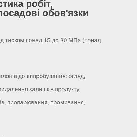
стика робіт,
посадові обов'язки
ід тиском понад 15 до 30 МПа (понад
балонів до випробування: огляд,
видалення залишків продукту,
ів, пропарювання, промивання,