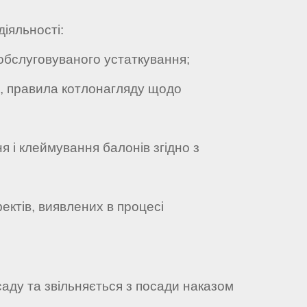
діяльності:
обслуговуваного устаткування;
, правила котлонагляду щодо
і клеймування балонів згідно з
тів, виявлених в процесі
саду та звільняється з посади наказом