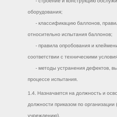
- строение и конструкцию обслужи
оборудования;
- классификацию баллонов, правил
относительно испытания баллонов;
- правила опробования и клеймени
соответствии с техническими услови
- методы устранения дефектов, вы
процессе испытания.
1.4. Назначается на должность и осв
должности приказом по организации 
учреждению).