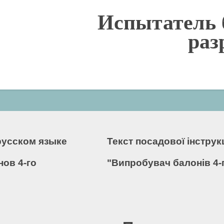
Испытатель 
раз
русском языке
Текст посадової інстру
ов 4-го
"Випробувач балонів 4-