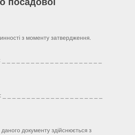
о посадової
чинності з моменту затвердження.
 _ _ _ _ _ _ _ _ _ _ _ _ _ _ _ _ _ _ _ _
 _ _ _ _ _ _ _ _ _ _ _ _ _ _ _ _ _ _ _ _
а даного документу здійснюється з