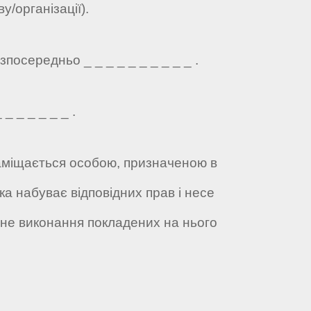
у/організації).
посередньо _ _ _ _ _ _ _ _ _ _ .
_ _ _ _ _ _ .
 заміщається особою, призначеною в
ка набуває відповідних прав і несе
жне виконання покладених на нього