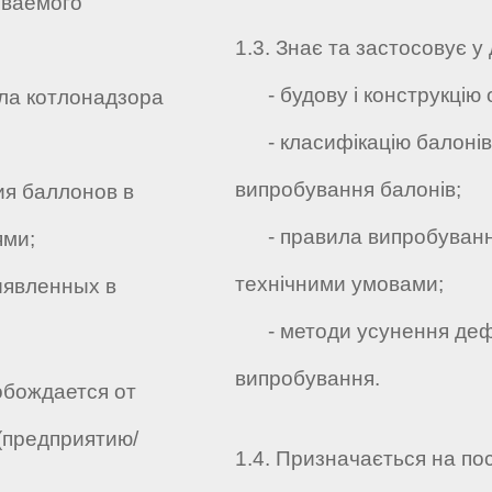
ваемого
1.3. Знає та застосовує у 
- будову і конструкцію 
а котлонадзора
- класифікацію балонів
випробування балонів;
я баллонов в
- правила випробування 
ями;
технічними умовами;
явленных в
- методи усунення дефек
випробування.
обождается от
(предприятию/
1.4. Призначається на по