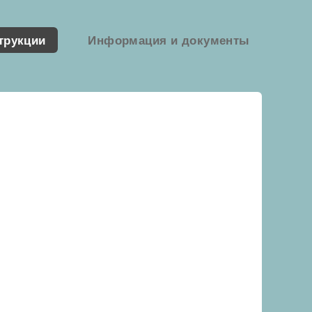
трукции
Информация и документы