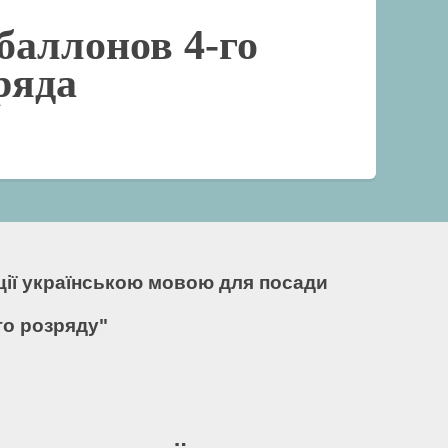
баллонов 4-го
ряда
кції українською мовою для посади
го розряду"