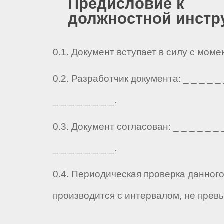
Предисловие к
должностной инстр
0.1. Документ вступает в силу с мом
0.2. Разработчик документа: _ _ _ _ _ _
_ _ _ _ _ _ _ _.
0.3. Документ согласован: _ _ _ _ _ _ _
_ _ _ _ _ _ _ _.
0.4. Периодическая проверка данног
производится с интервалом, не прев