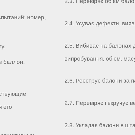
2.3. Перевіряє об'єм бало
спытаний: номер,
2.4. Усуває дефекти, вияв
2.5. Вибиває на балонах 
у.
випробування, об'єм, мас
в баллон.
2.6. Реєструє балони за 
йствующие
2.7. Перевіряє і вкручує 
 его
2.8. Укладає балони в шта