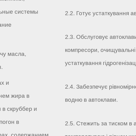
льные системы
2.2. Готує устаткування а
ание
2.3. Обслуговує автоклав
компресори, очищувальні
чу масла,
устаткування гідрогенізац
.
ах и
2.4. Забезпечує рівномірн
нем жира в
водню в автоклави.
 в скруббер и
погон в
2.5. Стежить за тиском в 
рах, содержанием