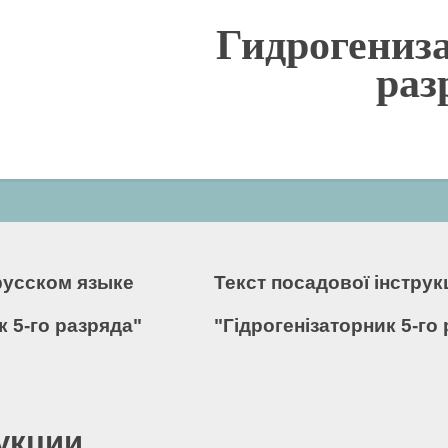
Гидрогениз
раз
русском языке
Текст посадової інстру
 5-го разряда"
"Гідрогенізаторник 5-го
укции