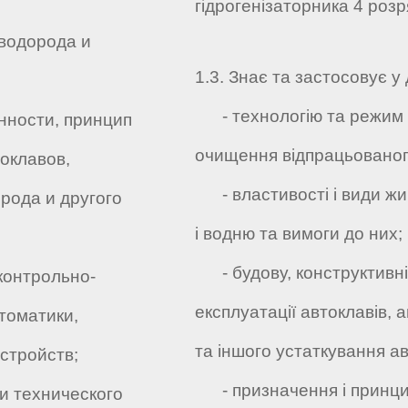
гідрогенізаторника 4 розр
 водорода и
1.3. Знає та застосовує у 
- технологію та режим гід
ности, принцип
очищення відпрацьованог
оклавов,
- властивості і види жирі
рода и другого
і водню та вимоги до них;
- будову, конструктивні 
контрольно-
експлуатації автоклавів, 
томатики,
та іншого устаткування а
стройств;
- призначення і принцип
и технического