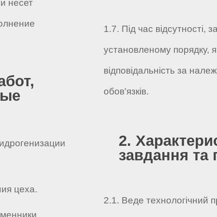
и несет
олнение
1.7. Під час відсутності,
установленому порядку, я
відповідальність за нале
абот,
обов'язків.
ные
2. Характери
гидрогенизации
завдання та 
ния цеха.
2.1. Веде технологічний пр
бменники,