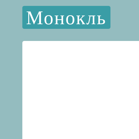
Монокль