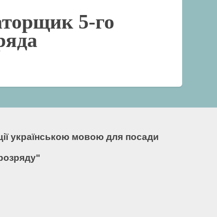
аторщик 5-го
ряда
кції українською мовою для посади
 розряду"