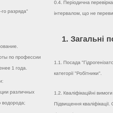
0.4. Періодична перевірк
-го разряда"
інтервалом, що не переви
1. Загальні 
ование.
оты по профессии
1.1. Посада "Гідрогенізат
енее 1 года.
категорії "Робітники".
и:
ции различных
1.2. Кваліфікаційні вимоги
о водорода;
Підвищення кваліфікації.