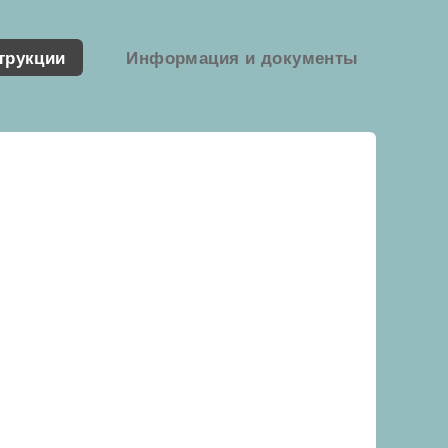
трукции
Информация и документы