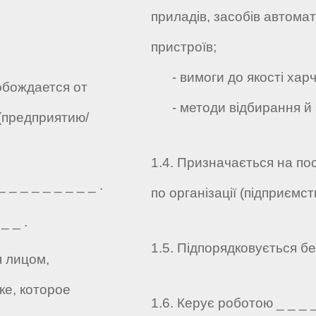
приладів, засобів автома
пристроїв;
- вимоги до якості харч
обождается от
- методи відбирання й а
(предприятию/
1.4. Призначається на по
_ _ _ _ _ _ _ _ .
по організації (підприємств
_ _ .
1.5. Підпорядковується без
я лицом,
е, которое
1.6. Керує роботою _ _ _ _ 