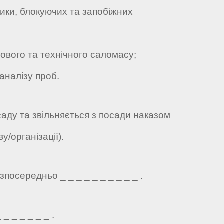
тики, блокуючих та запобіжних
ового та технічного саломасу;
налізу проб.
саду та звільняється з посади наказом
у/організації).
посередньо _ _ _ _ _ _ _ _ _ _ .
_ _ _ _ _ _ .