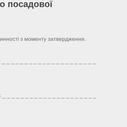
о посадової
чинності з моменту затвердження.
 _ _ _ _ _ _ _ _ _ _ _ _ _ _ _ _ _ _ _ _
 _ _ _ _ _ _ _ _ _ _ _ _ _ _ _ _ _ _ _ _