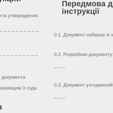
Передмова д
інструкції
ента утверждения.
 _ _ _ _ _ _ _ _ _
0.1. Документ набирає в 
 _ _ _ _ _ _ _ _ _
0.2. Розробник документу: _
_ _ _.
о документа
0.3. Документ узгоджений: _
ышающим 3 года.
_ _ _.
я