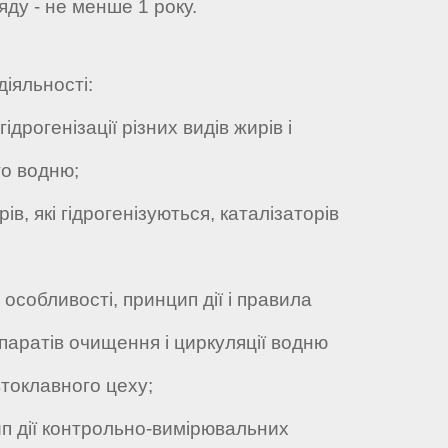
яду - не менше 1 року.
діяльності:
рогенізації різних видів жирів і
о водню;
в, які гідрогенізуються, каталізаторів
особливості, принцип дії і правила
апаратів очищення і циркуляції водню
втоклавного цеху;
 дії контрольно-вимірювальних