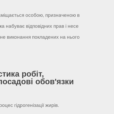
 заміщається особою, призначеною в
ка набуває відповідних прав і несе
жне виконання покладених на нього
стика робіт,
посадові обов'язки
оцес гідрогенізації жирів.