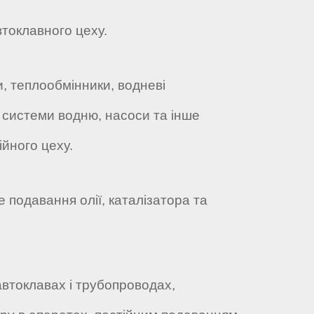
втоклавного цеху.
и, теплообмінники, водневі
 системи водню, насоси та інше
ійного цеху.
е подавання олії, каталізатора та
автоклавах і трубопроводах,