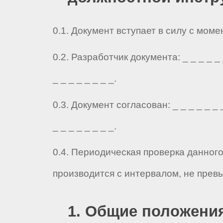
0.1. Документ вступает в силу с мом
0.2. Разработчик документа: _ _ _ _ _ _
_ _ _ _ _ _ _ _.
0.3. Документ согласован: _ _ _ _ _ _ _
_ _ _ _ _ _ _ _.
0.4. Периодическая проверка данног
производится с интервалом, не прев
1. Общие положени