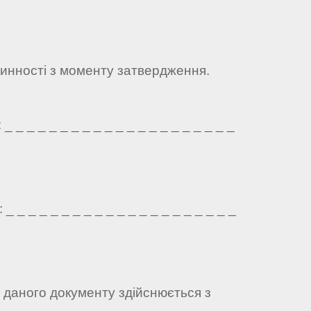
чинності з моменту затвердження.
 _ _ _ _ _ _ _ _ _ _ _ _ _ _ _ _ _ _ _ _
 _ _ _ _ _ _ _ _ _ _ _ _ _ _ _ _ _ _ _ _
а даного документу здійснюється з