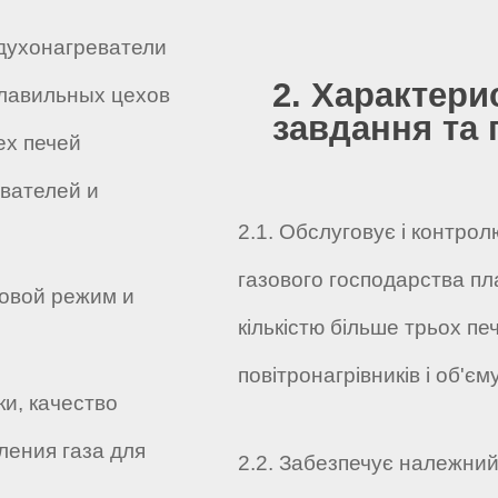
здухонагреватели
2. Характери
плавильных цехов
завдання та 
ех печей
вателей и
2.1. Обслуговує і контрол
газового господарства пл
овой режим и
кількістю більше трьох пе
повітронагрівників і об'єм
ки, качество
ления газа для
2.2. Забезпечує належний