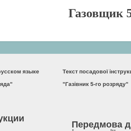
Газовщик 5
русском языке
Текст посадової інстру
ряда"
"Газівник 5-го розряду"
укции
Передмова д