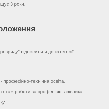
щує 3 роки.
положення
 розряду" відноситься до категорії
 - професійно-технічна освіта.
та стаж роботи за професією газівника
оку.