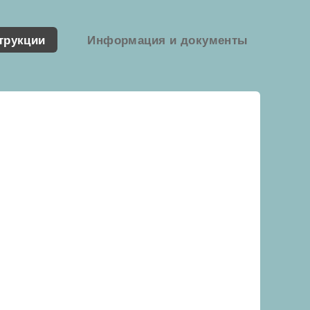
трукции
Информация и документы