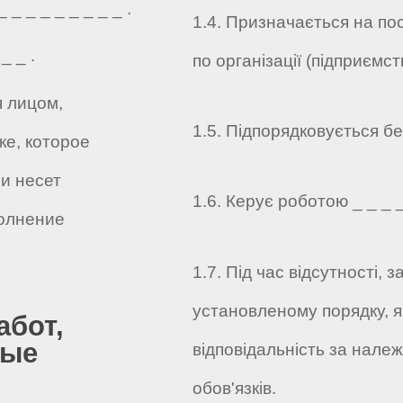
_ _ _ _ _ _ _ _ .
1.4. Призначається на по
_ _ .
по організації (підприємств
я лицом,
1.5. Підпорядковується без
е, которое
и несет
1.6. Керує роботою _ _ _ _ 
олнение
1.7. Під час відсутності,
установленому порядку, я
абот,
ные
відповідальність за нале
обов'язків.