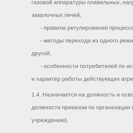
газовой аппаратуры плавильных, наг
закалочных печей;
- правила регулирования процесса
- методы перехода из одного режи
другой;
- особенности потребителей по ис
и характер работы действующих агре
1.4. Назначается на должность и осв
должности приказом по организации 
учреждению).