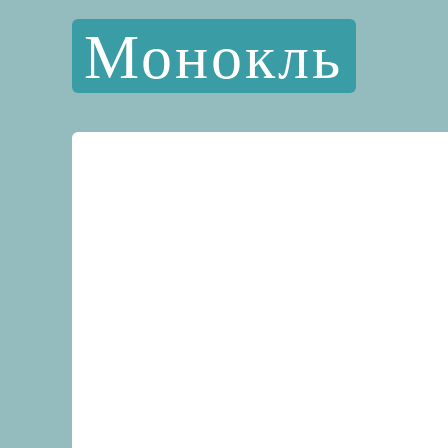
Монокль