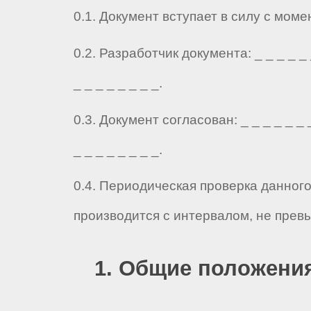
0.1. Документ вступает в силу с мом
0.2. Разработчик документа: _ _ _ _ _ _
_ _ _ _ _ _ _ _.
0.3. Документ согласован: _ _ _ _ _ _ _
_ _ _ _ _ _ _ _.
0.4. Периодическая проверка данног
производится с интервалом, не прев
1. Общие положени