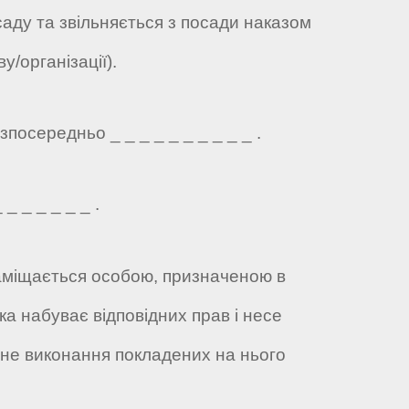
саду та звільняється з посади наказом
у/організації).
посередньо _ _ _ _ _ _ _ _ _ _ .
_ _ _ _ _ _ .
 заміщається особою, призначеною в
ка набуває відповідних прав і несе
жне виконання покладених на нього