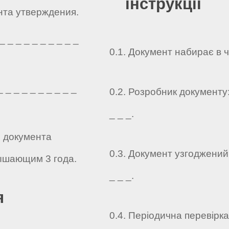
інструкції
ента утверждения.
 _ _ _ _ _ _ _ _ _
0.1. Документ набирає в 
 _ _ _ _ _ _ _ _ _
0.2. Розробник документу: _
_ _ _.
о документа
0.3. Документ узгоджений: _
ышающим 3 года.
_ _ _.
я
0.4. Періодична перевірк