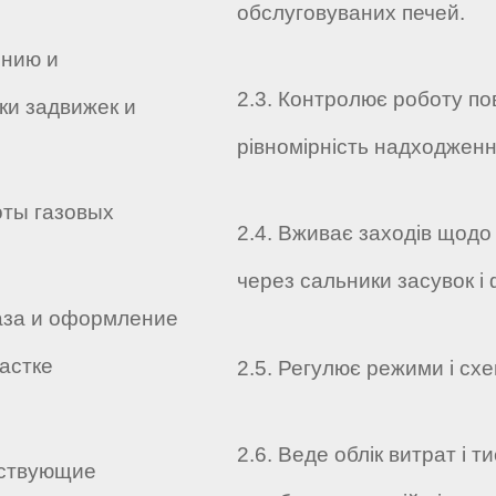
обслуговуваних печей.
ению и
2.3. Контролює роботу пов
ки задвижек и
рівномірність надходженн
оты газовых
2.4. Вживає заходів щодо
через сальники засувок і
газа и оформление
астке
2.5. Регулює режими і сх
2.6. Веде облік витрат і 
йствующие