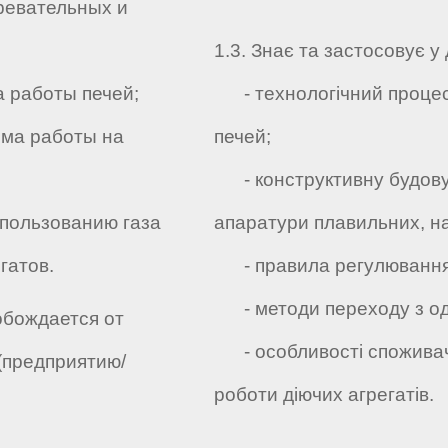
ревательных и
1.3. Знає та застосовує у 
- технологічний процес 
 работы печей;
печей;
ма работы на
- конструктивну будову п
апаратури плавильних, наг
пользованию газа
- правила регулювання 
гатов.
- методи переходу з од
обождается от
- особливості споживачів
(предприятию/
роботи діючих агрегатів.