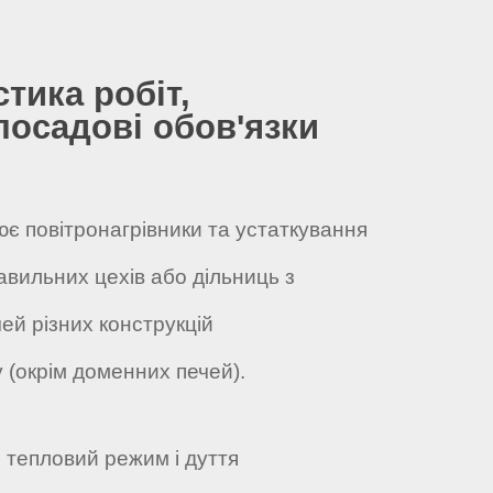
стика робіт,
посадові обов'язки
ює повітронагрівники та устаткування
авильних цехів або дільниць з
чей різних конструкцій
у (окрім доменних печей).
 тепловий режим і дуття