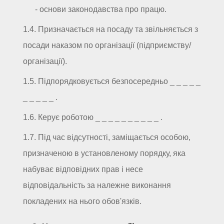
- основи законодавства про працю.
1.4. Призначається на посаду та звільняється з
посади наказом по організації (підприємству/
організації).
1.5. Підпорядковується безпосередньо _ _ _ _ _
_ _ _ _ _ .
1.6. Керує роботою _ _ _ _ _ _ _ _ _ _ .
1.7. Під час відсутності, заміщається особою,
призначеною в установленому порядку, яка
набуває відповідних прав і несе
відповідальність за належне виконання
покладених на нього обов'язків.