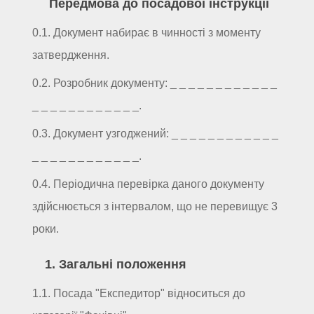
Передмова до посадової інструкції
0.1. Документ набирає в чинності з моменту
затвердження.
0.2. Розробник документу: _ _ _ _ _ _ _ _ _ _ _ _
_ _ _ _ _ _ _ _ _ _ _ _.
0.3. Документ узгоджений: _ _ _ _ _ _ _ _ _ _ _ _
_ _ _ _ _ _ _ _ _ _ _ _.
0.4. Періодична перевірка даного документу
здійснюється з інтервалом, що не перевищує 3
роки.
1. Загальні положення
1.1. Посада "Експедитор" відноситься до