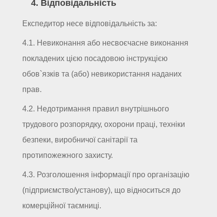
4. Відповідальність
Експедитор несе відповідальність за:
4.1. Невиконання або несвоєчасне виконання
покладених цією посадовою інструкцією
обов`язків та (або) невикористання наданих
прав.
4.2. Недотримання правил внутрішнього
трудового розпорядку, охорони праці, техніки
безпеки, виробничої санітарії та
протипожежного захисту.
4.3. Розголошення інформації про організацію
(підприємство/установу), що відноситься до
комерційної таємниці.