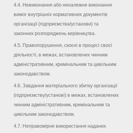
4.4. Невиконання або неналежне виконання
вимог внутрішніх нормативних документів
організації (підприємства/установи) та
законних розпоряджень керівництва.
4.5. Правопорушення, скоєні в процесі своєї
діяльності, в межах, встановлених чинним
адміністративним, кримінальним та цивільним
законодавством.
4.6. Завдання матеріального збитку організації
(підприємству/установі) в межах, встановлених
чинним адміністративним, кримінальним та
цивільним законодавством.
4.7. Неправомірне використання наданих