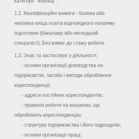
категорії "Фахівці".
1.2. Кваліфікаційні вимоги - базова або
неповна вища освіта відповідного напряму
підготовки (бакалавр або молодший
спеціаліст). Без вимог до стажу роботи.
1.3. Знає та застосовує у діяльності:
- основи організації діловодства на
підприємстві, засоби і методи оброблення
кореспонденції;
- адреси постійних кореспондентів;
- правила роботи на машинах, що
обробляють кореспонденцію;
- структуру підприємства і його підрозділів;
- основи організації праці;