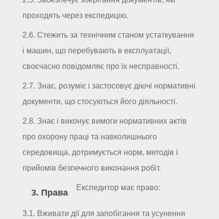
проходять через експедицію.
2.6. Стежить за технічним станом устаткування
і машин, що перебувають в експлуатації,
своєчасно повідомляє про їх несправності.
2.7. Знає, розуміє і застосовує діючі нормативні
документи, що стосуються його діяльності.
2.8. Знає і виконує вимоги нормативних актів
про охорону праці та навколишнього
середовища, дотримується норм, методів і
прийомів безпечного виконання робіт.
Експедитор має право:
3. Права
3.1. Вживати дії для запобігання та усунення