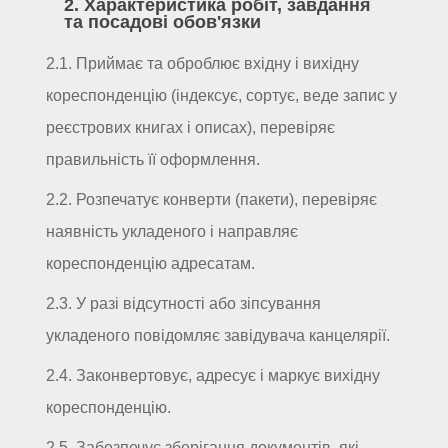
2. Характеристика робіт, завдання
та посадові обов'язки
2.1. Приймає та оброблює вхідну і вихідну
кореспонденцію (індексує, сортує, веде запис у
реєстрових книгах і описах), перевіряє
правильність її оформлення.
2.2. Розпечатує конверти (пакети), перевіряє
наявність укладеного і направляє
кореспонденцію адресатам.
2.3. У разі відсутності або зіпсування
укладеного повідомляє завідувача канцелярії.
2.4. Законвертовує, адресує і маркує вихідну
кореспонденцію.
2.5. Забезпечує зберігання документів, які