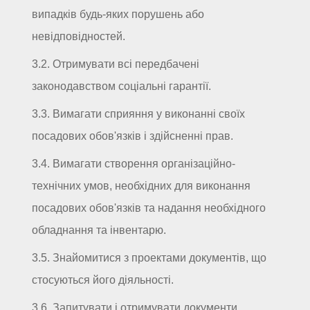
випадків будь-яких порушень або
невідповідностей.
3.2. Отримувати всі передбачені
законодавством соціальні гарантії.
3.3. Вимагати сприяння у виконанні своїх
посадових обов'язків і здійсненні прав.
3.4. Вимагати створення організаційно-
технічних умов, необхідних для виконання
посадових обов'язків та надання необхідного
обладнання та інвентарю.
3.5. Знайомитися з проектами документів, що
стосуються його діяльності.
3.6. Запитувати і отримувати документи,