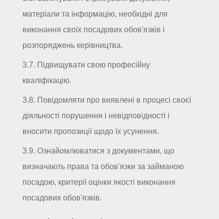
матеріали та інформацію, необхідні для
виконання своїх посадових обов'язків і
розпоряджень керівництва.
3.7. Підвищувати свою професійну
кваліфікацію.
3.8. Повідомляти про виявлені в процесі своєї
діяльності порушення і невідповідності і
вносити пропозиції щодо їх усунення.
3.9. Ознайомлюватися з документами, що
визначають права та обов'язки за займаною
посадою, критерії оцінки якості виконання
посадових обов'язків.