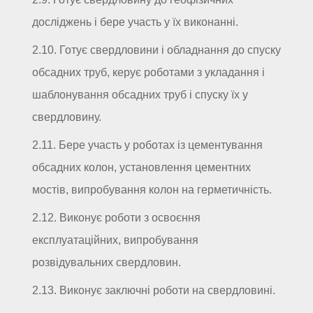
досліджень і бере участь у їх виконанні.
2.10. Готує свердловини і обладнання до спуску
обсадних труб, керує роботами з укладання і
шаблонування обсадних труб і спуску їх у
свердловину.
2.11. Бере участь у роботах із цементування
обсадних колон, установлення цементних
мостів, випробування колон на герметичність.
2.12. Виконує роботи з освоєння
експлуатаційних, випробування
розвідувальних свердловин.
2.13. Виконує заключні роботи на свердловині.