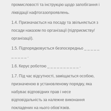
промисловості та інструкцію щодо запобігання і
ліквідації нафтогазопроявлень.
1.4. Призначається на посаду та звільняється з
посади наказом по організації (підприємству/
організації).
1.5. Підпорядковується безпосередньо _ _ _ _ _
_ _ _ _ _ .
1.6. Керує роботою _ _ _ _ _ _ _ _ _ _ .
1.7. Під час відсутності, заміщається особою,
призначеною в установленому порядку, яка
набуває відповідних прав і несе
відповідальність за належне виконання
покладених на нього обов'язків.