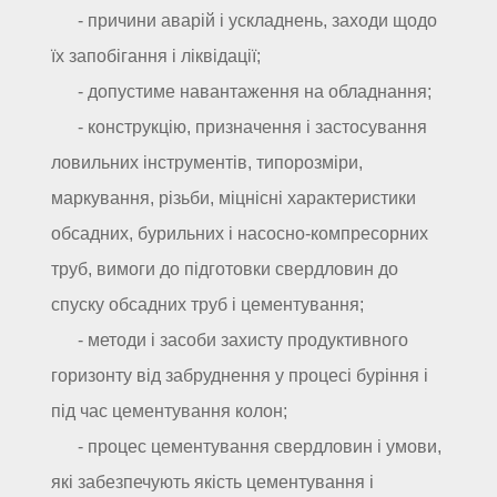
- причини аварій і ускладнень, заходи щодо
їх запобігання і ліквідації;
- допустиме навантаження на обладнання;
- конструкцію, призначення і застосування
ловильних інструментів, типорозміри,
маркування, різьби, міцнісні характеристики
обсадних, бурильних і насосно-компресорних
труб, вимоги до підготовки свердловин до
спуску обсадних труб і цементування;
- методи і засоби захисту продуктивного
горизонту від забруднення у процесі буріння і
під час цементування колон;
- процес цементування свердловин і умови,
які забезпечують якість цементування і