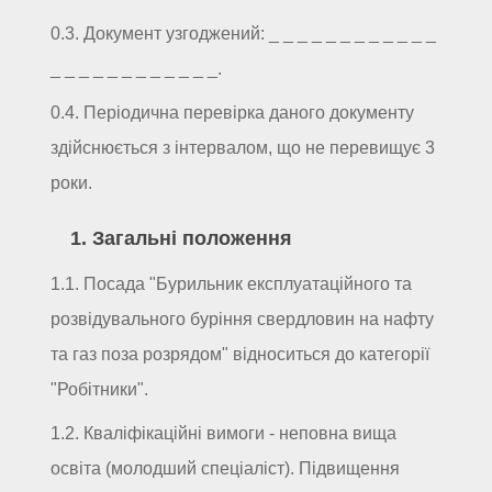
0.3. Документ узгоджений: _ _ _ _ _ _ _ _ _ _ _ _
_ _ _ _ _ _ _ _ _ _ _ _.
0.4. Періодична перевірка даного документу
здійснюється з інтервалом, що не перевищує 3
роки.
1. Загальні положення
1.1. Посада "Бурильник експлуатаційного та
розвідувального буріння свердловин на нафту
та газ поза розрядом" відноситься до категорії
"Робітники".
1.2. Кваліфікаційні вимоги - неповна вища
освіта (молодший спеціаліст). Підвищення