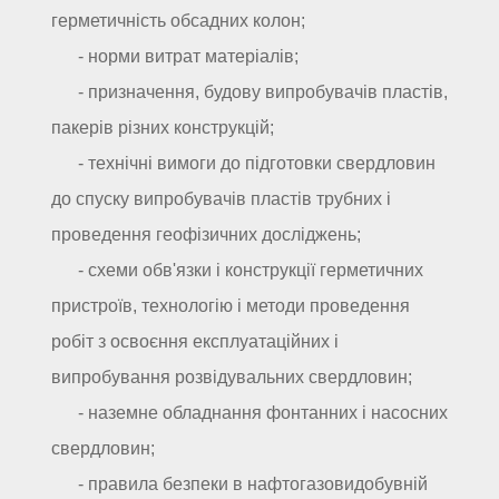
герметичність обсадних колон;
- норми витрат матеріалів;
- призначення, будову випробувачів пластів,
пакерів різних конструкцій;
- технічні вимоги до підготовки свердловин
до спуску випробувачів пластів трубних і
проведення геофізичних досліджень;
- схеми обв'язки і конструкції герметичних
пристроїв, технологію і методи проведення
робіт з освоєння експлуатаційних і
випробування розвідувальних свердловин;
- наземне обладнання фонтанних і насосних
свердловин;
- правила безпеки в нафтогазовидобувній