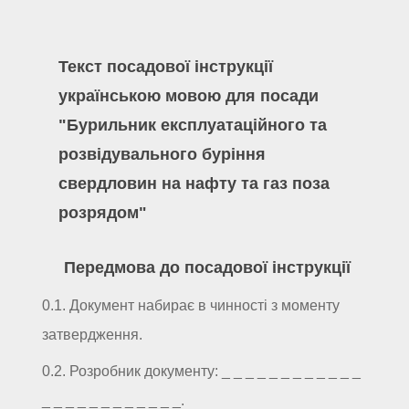
Текст посадової інструкції
українською мовою для посади
"Бурильник експлуатаційного та
розвідувального буріння
свердловин на нафту та газ поза
розрядом"
Передмова до посадової інструкції
0.1. Документ набирає в чинності з моменту
затвердження.
0.2. Розробник документу: _ _ _ _ _ _ _ _ _ _ _ _
_ _ _ _ _ _ _ _ _ _ _ _.