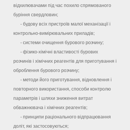
відхилювачами під час похило спрямованого
буріння свердловин;
- будову всіх пристроїв малої механізації і
контрольно-вимірювальних приладів;
- системи очищення бурового розчину;
- фізико-хімічні властивості бурових
розчинів і хімічних реагентів для приготування і
оброблення бурового розчину;
- методи його приготування, відновлення і
повторного використання, способи контролю
параметрів і шляхи зниження витрат
обважнювача і хімічних реагентів;
- принципи раціонального відпрацювання
доліт, які застосовуються;