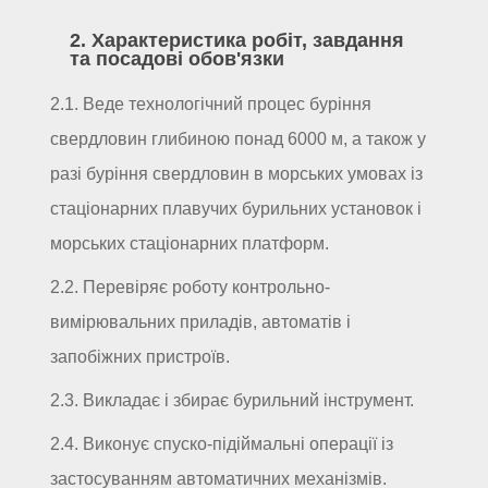
2. Характеристика робіт, завдання
та посадові обов'язки
2.1. Веде технологічний процес буріння
свердловин глибиною понад 6000 м, а також у
разі буріння свердловин в морських умовах із
стаціонарних плавучих бурильних установок і
морських стаціонарних платформ.
2.2. Перевіряє роботу контрольно-
вимірювальних приладів, автоматів і
запобіжних пристроїв.
2.3. Викладає і збирає бурильний інструмент.
2.4. Виконує спуско-підіймальні операції із
застосуванням автоматичних механізмів.