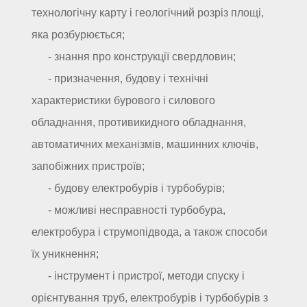
технологічну карту і геологічний розріз площі,
яка розбурюється;
- знання про конструкції свердловин;
- призначення, будову і технічні
характеристики бурового і силового
обладнання, противикидного обладнання,
автоматичних механізмів, машинних ключів,
запобіжних пристроїв;
- будову електробурів і турбобурів;
- можливі несправності турбобура,
електробура і струмопідвода, а також способи
їх уникнення;
- інструмент і пристрої, методи спуску і
орієнтування труб, електробурів і турбобурів з