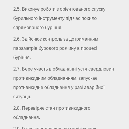
2.5. Виконує роботи з орієнтованого спуску
бурильного інструменту під час похило
спрямованого буріння.
2.6. Здійснює контроль за дотриманням
параметрів бурового розчину в процесі
буріння.
2.7. Бере участь в обладнанні устя свердловин
противикидним обладнанням, запускає
противикидне обладнання у разі аварійної
ситуації.
2.8. Перевіряє стан противикидного
обладнання.
2.9. Готує свердловину до геофізичних