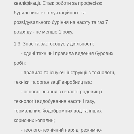
кваліфікації. Стаж роботи за професією
бурильника експлуатаційного та
розвідувального буріння на нафту та газ 7
розряду - не менше 1 року.
1.3. Знає та застосовує у діяльності:
- єдині технічні правила ведення бурових
робіт;
- правила та існуючі інструкції з технології,
техніки та організації виробництва;
- основні знання з геології родовищ і
технології видобування нафти і газу,
термальних, йодобромних вод та інших
корисних копалин;
- геолого-технічний наряд, режимно-