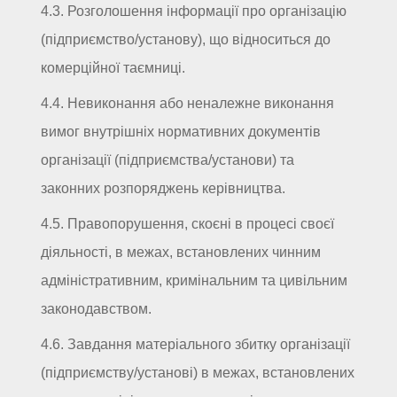
4.3. Розголошення інформації про організацію
(підприємство/установу), що відноситься до
комерційної таємниці.
4.4. Невиконання або неналежне виконання
вимог внутрішніх нормативних документів
організації (підприємства/установи) та
законних розпоряджень керівництва.
4.5. Правопорушення, скоєні в процесі своєї
діяльності, в межах, встановлених чинним
адміністративним, кримінальним та цивільним
законодавством.
4.6. Завдання матеріального збитку організації
(підприємству/установі) в межах, встановлених