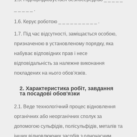
_ _ _ _ _ .
1.6. Керує роботою _ _ _ _ _ _ _ _ _ _ .
1.7. Під час відсутності, заміщається особою,
призначеною в установленому порядку, яка
набуває відповідних прав і несе
відповідальність за належне виконання
покладених на нього обов'язків.
2. Характеристика робіт, завдання
та посадові обов'язки
2.1. Веде технологічний процес відновлення
органічних або неорганічних сполук за
допомогою сульфідів, полісульфідів, металів та
інших відновлюючих засобів з одночасним