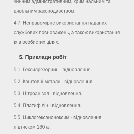
чинним адміністративним, кримінальним та
цивільним законодавством.
4.7. Неправомірне використання наданих
службових повноважень, а також використання
їх в особистих цілях.
5. Приклади робіт
5.1. Гексилрезорцин - відновлення.
5.2. Коштовні метали - відновлення.
5.3. Нітроанізол - відновлення.
5.4. Платифілін - відновлення.
5.5. Циклогексаноноксим - відновлення
підтиском 180 ат.