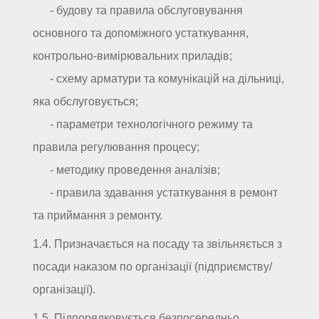
- будову та правила обслуговування
основного та допоміжного устаткування,
контрольно-вимірювальних приладів;
- схему арматури та комунікацій на дільниці,
яка обслуговується;
- параметри технологічного режиму та
правила регулювання процесу;
- методику проведення аналізів;
- правила здавання устаткування в ремонт
та приймання з ремонту.
1.4. Призначається на посаду та звільняється з
посади наказом по організації (підприємству/
організації).
1.5. Підпорядковується безпосередньо _ _ _ _ _