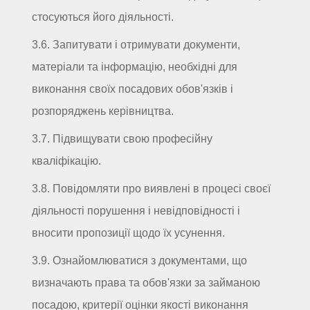
стосуються його діяльності.
3.6. Запитувати і отримувати документи,
матеріали та інформацію, необхідні для
виконання своїх посадових обов'язків і
розпоряджень керівництва.
3.7. Підвищувати свою професійну
кваліфікацію.
3.8. Повідомляти про виявлені в процесі своєї
діяльності порушення і невідповідності і
вносити пропозиції щодо їх усунення.
3.9. Ознайомлюватися з документами, що
визначають права та обов'язки за займаною
посадою, критерії оцінки якості виконання