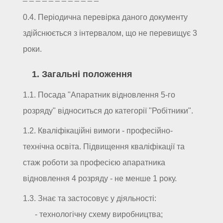
0.4. Періодична перевірка даного документу
здійснюється з інтервалом, що не перевищує 3
роки.
1. Загальні положення
1.1. Посада "Апаратник відновлення 5-го
розряду" відноситься до категорії "Робітники".
1.2. Кваліфікаційні вимоги - професійно-
технічна освіта. Підвищення кваліфікації та
стаж роботи за професією апаратника
відновлення 4 розряду - не менше 1 року.
1.3. Знає та застосовує у діяльності:
- технологічну схему виробництва;