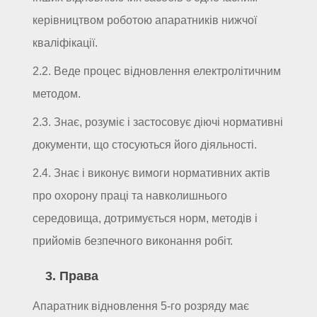
керівництвом роботою апаратників нижчої
кваліфікації.
2.2. Веде процес відновлення електролітичним
методом.
2.3. Знає, розуміє і застосовує діючі нормативні
документи, що стосуються його діяльності.
2.4. Знає і виконує вимоги нормативних актів
про охорону праці та навколишнього
середовища, дотримується норм, методів і
прийомів безпечного виконання робіт.
3. Права
Апаратник відновлення 5-го розряду має