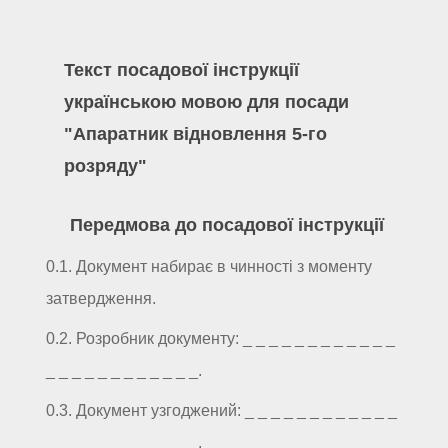
Текст посадової інструкції
українською мовою для посади
"Апаратник відновлення 5-го
розряду"
Передмова до посадової інструкції
0.1. Документ набирає в чинності з моменту
затвердження.
0.2. Розробник документу: _ _ _ _ _ _ _ _ _ _ _ _
_ _ _ _ _ _ _ _ _ _ _ _.
0.3. Документ узгоджений: _ _ _ _ _ _ _ _ _ _ _ _
_ _ _ _ _ _ _ _ _ _ _ _.