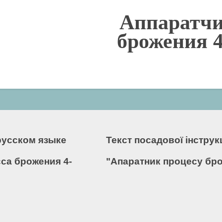
Аппаратчи
брожения 4
русском языке
Текст посадової інстру
са брожения 4-
"Апаратник процесу бро