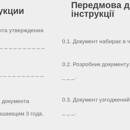
Передмова д
укции
інструкції
ента утверждения.
0.1. Документ набирає в 
 _ _ _ _ _ _ _ _ _
0.2. Розробник документу: _
 _ _ _ _ _ _ _ _ _
_ _ _.
0.3. Документ узгоджений: _
о документа
_ _ _.
ышающим 3 года.