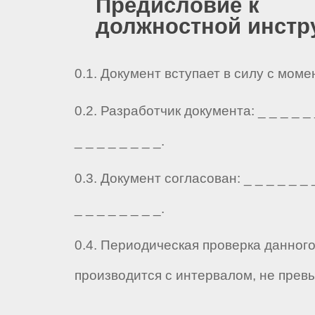
Предисловие к
должностной инстр
0.1. Документ вступает в силу с мом
0.2. Разработчик документа: _ _ _ _ _ _
_ _ _ _ _ _ _ _.
0.3. Документ согласован: _ _ _ _ _ _ _
_ _ _ _ _ _ _ _.
0.4. Периодическая проверка данног
производится с интервалом, не прев