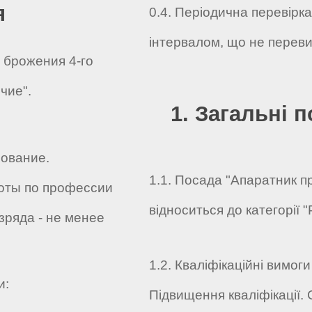
я
0.4. Періодична перевірк
інтервалом, що не переви
 брожения 4-го
чие".
1. Загальні 
ование.
1.1. Посада "Апаратник п
оты по профессии
відноситься до категорії "
зряда - не менее
1.2. Кваліфікаційні вимоги
и:
Підвищення кваліфікації.