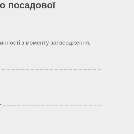
о посадової
чинності з моменту затвердження.
 _ _ _ _ _ _ _ _ _ _ _ _ _ _ _ _ _ _ _ _
 _ _ _ _ _ _ _ _ _ _ _ _ _ _ _ _ _ _ _ _