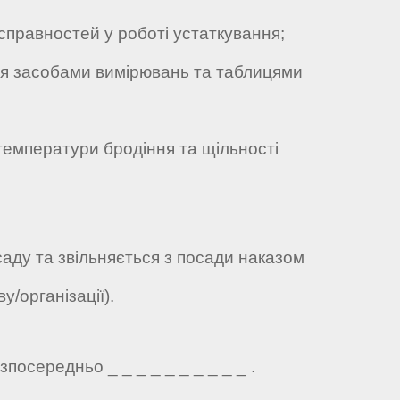
равностей у роботі устаткування;
 засобами вимірювань та таблицями
мператури бродіння та щільності
саду та звільняється з посади наказом
у/організації).
посередньо _ _ _ _ _ _ _ _ _ _ .