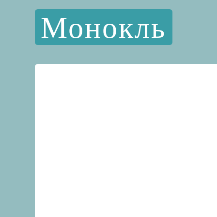
Монокль