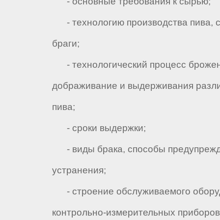
- основные требования к сырью;
- технологию производства пива, сп
браги;
- технологический процесс брожен
дображивание и выдерживания разл
пива;
- сроки выдержки;
- виды брака, способы предупрежд
устранения;
- строение обслуживаемого обору
контрольно-измерительных приборов