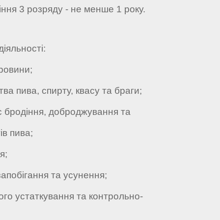
ння 3 розряду - не менше 1 року.
діяльності:
ровини;
 пива, спирту, квасу та браги;
 бродіння, доброджування та
ів пива;
я;
апобігання та усунення;
о устаткування та контрольно-