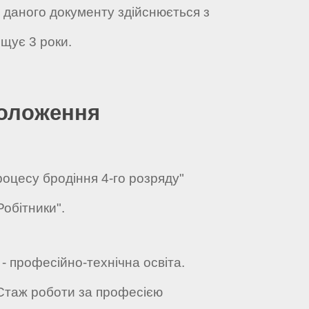
а даного документу здійснюється з
щує 3 роки.
положення
роцесу бродіння 4-го розряду"
Робітники".
 - професійно-технічна освіта.
 Стаж роботи за професією