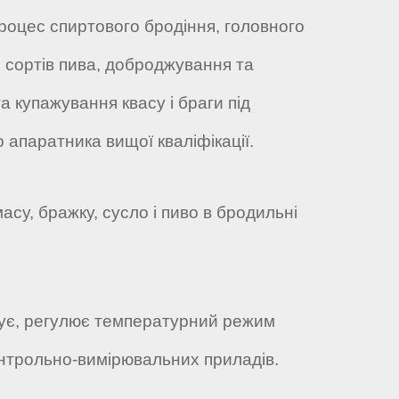
процес спиртового бродіння, головного
х сортів пива, доброджування та
а купажування квасу і браги під
 апаратника вищої кваліфікації.
су, бражку, сусло і пиво в бродильні
тує, регулює температурний режим
онтрольно-вимірювальних приладів.