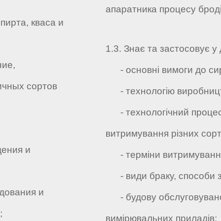
апаратника процесу броді
ирта, кваса и
1.3. Знає та застосовує у 
ие,
- основні вимоги до си
ичных сортов
- технологію виробництва
- технологічний процес
витримування різних сорт
ения и
- терміни витримуванн
- види браку, способи з
дования и
- будову обслуговуваног
;
вимірювальних приладів;