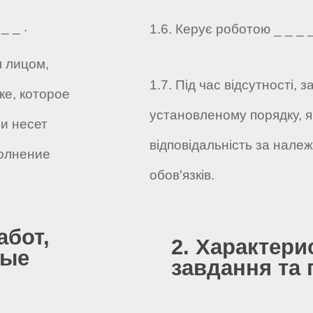
_ _ .
1.6. Керує роботою _ _ _ _ 
я лицом,
1.7. Під час відсутності,
е, которое
установленому порядку, я
и несет
відповідальність за нале
олнение
обов'язків.
абот,
2. Характери
ные
завдання та 