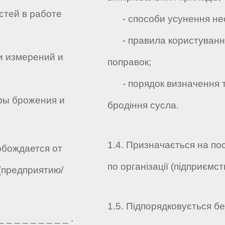
тей в работе
- способи усунення несп
- правила користування
 измерений и
поправок;
- порядок визначення те
ры брожения и
бродіння сусла.
1.4. Призначається на по
обождается от
по організації (підприємств
(предприятию/
1.5. Підпорядковується без
_ _ _ _ _ _ _ _ .