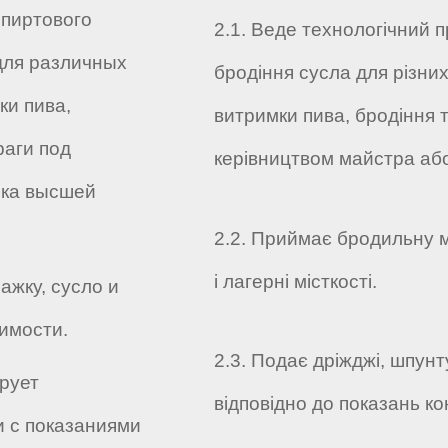
спиртового
2.1. Веде технологічний 
для различных
бродіння сусла для різни
ки пива,
витримки пива, бродіння т
раги под
керівництвом майстра або
ика высшей
2.2. Приймає бродильну ма
і лагерні місткості.
ажку, сусло и
имости.
2.3. Подає дріжджі, шпун
ирует
відповідно до показань к
 с показаниями