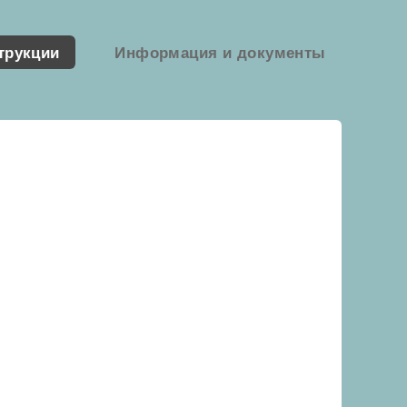
трукции
Информация и документы