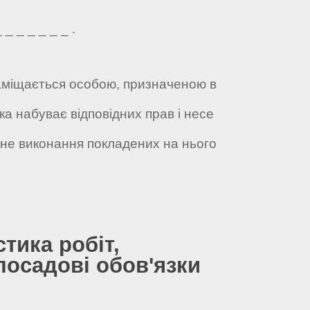
_ _ _ _ _ _ .
 заміщається особою, призначеною в
ка набуває відповідних прав і несе
жне виконання покладених на нього
стика робіт,
посадові обов'язки