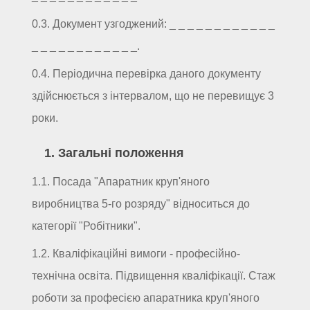
0.3. Документ узгоджений: _ _ _ _ _ _ _ _ _ _ _ _
_ _ _ _ _ _ _ _ _ _ _ _.
0.4. Періодична перевірка даного документу
здійснюється з інтервалом, що не перевищує 3
роки.
1. Загальні положення
1.1. Посада "Апаратник круп'яного
виробництва 5-го розряду" відноситься до
категорії "Робітники".
1.2. Кваліфікаційні вимоги - професійно-
технічна освіта. Підвищення кваліфікації. Стаж
роботи за професією апаратника круп'яного