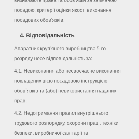
визначають права та обов'язки за займаною
посадою, критерії оцінки якості виконання
посадових обов'язків.
4. Відповідальність
Апаратник круп'яного виробництва 5-го
розряду несе відповідальність за:
4.1. Невиконання або несвоєчасне виконання
покладених цією посадовою інструкцією
обов`язків та (або) невикористання наданих
прав.
4.2. Недотримання правил внутрішнього
трудового розпорядку, охорони праці, техніки
безпеки, виробничої санітарії та