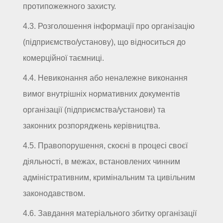
протипожежного захисту.
4.3. Розголошення інформації про організацію
(підприємство/установу), що відноситься до
комерційної таємниці.
4.4. Невиконання або неналежне виконання
вимог внутрішніх нормативних документів
організації (підприємства/установи) та
законних розпоряджень керівництва.
4.5. Правопорушення, скоєні в процесі своєї
діяльності, в межах, встановлених чинним
адміністративним, кримінальним та цивільним
законодавством.
4.6. Завдання матеріального збитку організації