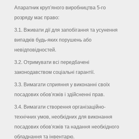
Апаратник круп'яного виробництва 5-го
розряду має право:
3.1. Вживати дії для запобігання та усунення
випадків будь-яких порушень або
невідповідностей.
3.2. Отримувати всі передбачені
законодавством соціальні гарантії.
3.3. Вимагати сприяння у виконанні своїх
посадових обов'язків і здійсненні прав.
3.4. Вимагати створення організаційно-
технічних умов, необхідних для виконання
посадових обов'язків та надання необхідного
обладнання та інвентарю.