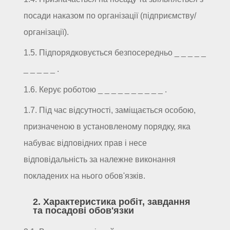
посади наказом по організації (підприємству/
організації).
1.5. Підпорядковується безпосередньо _ _ _ _ _
_ _ _ _ _ .
1.6. Керує роботою _ _ _ _ _ _ _ _ _ _ .
1.7. Під час відсутності, заміщається особою,
призначеною в установленому порядку, яка
набуває відповідних прав і несе
відповідальність за належне виконання
покладених на нього обов'язків.
2. Характеристика робіт, завдання
та посадові обов'язки