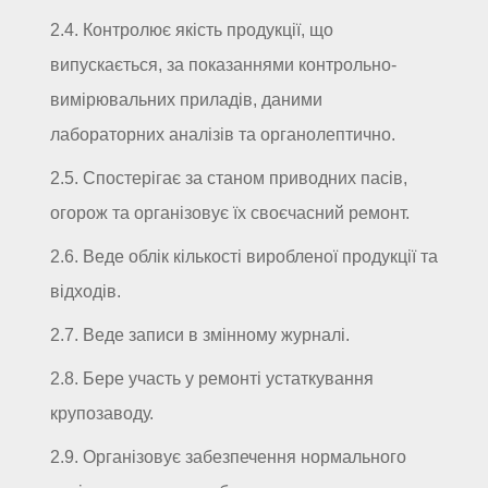
2.4. Контролює якість продукції, що
випускається, за показаннями контрольно-
вимірювальних приладів, даними
лабораторних аналізів та органолептично.
2.5. Спостерігає за станом приводних пасів,
огорож та організовує їх своєчасний ремонт.
2.6. Веде облік кількості виробленої продукції та
відходів.
2.7. Веде записи в змінному журналі.
2.8. Бере участь у ремонті устаткування
крупозаводу.
2.9. Організовує забезпечення нормального