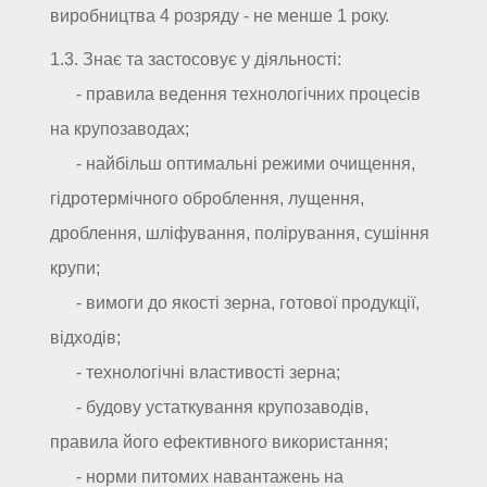
виробництва 4 розряду - не менше 1 року.
1.3. Знає та застосовує у діяльності:
- правила ведення технологічних процесів
на крупозаводах;
- найбільш оптимальні режими очищення,
гідротермічного оброблення, лущення,
дроблення, шліфування, полірування, сушіння
крупи;
- вимоги до якості зерна, готової продукції,
відходів;
- технологічні властивості зерна;
- будову устаткування крупозаводів,
правила його ефективного використання;
- норми питомих навантажень на