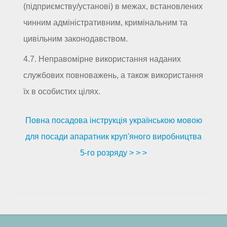
(підприємству/установі) в межах, встановлених
чинним адміністративним, кримінальним та
цивільним законодавством.
4.7. Неправомірне використання наданих
службових повноважень, а також використання
їх в особистих цілях.
Повна посадова інструкція українською мовою
для посади апаратник круп'яного виробництва
5-го розряду > > >