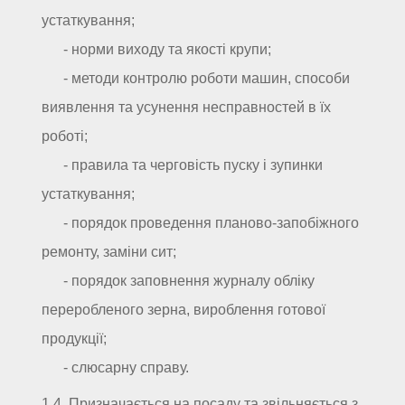
устаткування;
- норми виходу та якості крупи;
- методи контролю роботи машин, способи
виявлення та усунення несправностей в їх
роботі;
- правила та черговість пуску і зупинки
устаткування;
- порядок проведення планово-запобіжного
ремонту, заміни сит;
- порядок заповнення журналу обліку
переробленого зерна, вироблення готової
продукції;
- слюсарну справу.
1.4. Призначається на посаду та звільняється з