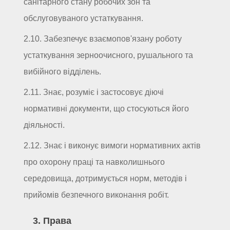
санітарного стану робочих зон та
обслуговуваного устаткування.
2.10. Забезпечує взаємопов'язану роботу
устаткування зерноочисного, рушального та
вибійного відділень.
2.11. Знає, розуміє і застосовує діючі
нормативні документи, що стосуються його
діяльності.
2.12. Знає і виконує вимоги нормативних актів
про охорону праці та навколишнього
середовища, дотримується норм, методів і
прийомів безпечного виконання робіт.
3. Права