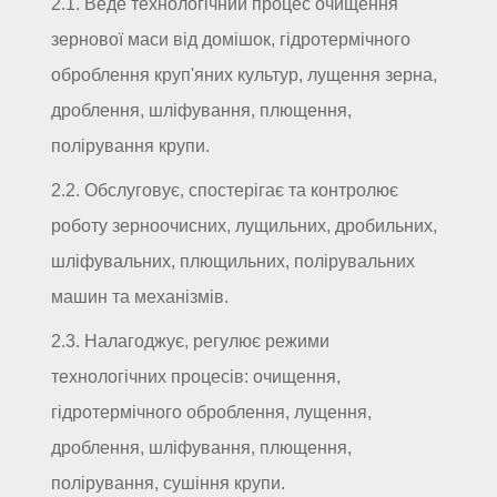
2.1. Веде технологічний процес очищення
зернової маси від домішок, гідротермічного
оброблення круп'яних культур, лущення зерна,
дроблення, шліфування, плющення,
полірування крупи.
2.2. Обслуговує, спостерігає та контролює
роботу зерноочисних, лущильних, дробильних,
шліфувальних, плющильних, полірувальних
машин та механізмів.
2.3. Налагоджує, регулює режими
технологічних процесів: очищення,
гідротермічного оброблення, лущення,
дроблення, шліфування, плющення,
полірування, сушіння крупи.