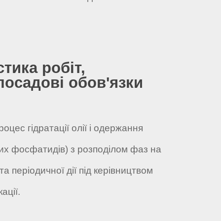
стика робіт,
посадові обов'язки
роцес гідратації олії і одержання
рих фосфатидів) з розподілом фаз на
а періодичної дії під керівництвом
ації.