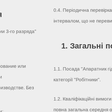
0.4. Періодична перевірк
я
інтервалом, що не переви
ии 3-го разряда"
1. Загальні 
ование или
1.1. Посада "Апаратник гі
и
категорії "Робітники".
изводстве. Без
1.2. Кваліфікаційні вимог
повна загальна середня о
и: