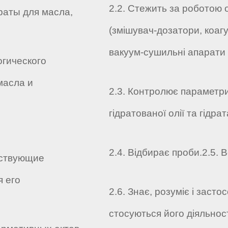
2.2. Стежить за роботою 
раты для масла,
(змішувач-дозатори, коагу
вакуум-сушильні апарати 
огического
масла и
2.3. Контролює параметри
гідратованої олії та гідра
2.4. Відбирає проби.
2.5. 
йствующие
 его
2.6. Знає, розуміє і заст
стосуються його діяльност