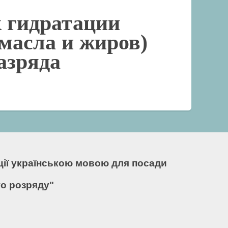
 гидратации
 масла и жиров)
разряда
кції українською мовою для посади
го розряду"