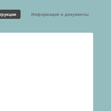
трукции
Информация и документы