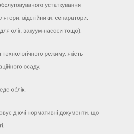
обслуговуваного устаткування
лятори, відстійники, сепаратори,
для олії, вакуум-насоси тощо).
 технологічного режиму, якість
таційного осаду.
Веде облік.
осовує діючі нормативні документи, що
і.