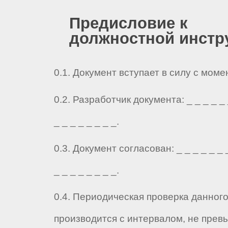
Предисловие к
должностной инстр
0.1. Документ вступает в силу с мом
0.2. Разработчик документа: _ _ _ _ _ _
_ _ _ _ _ _ _ _.
0.3. Документ согласован: _ _ _ _ _ _ _
_ _ _ _ _ _ _ _.
0.4. Периодическая проверка данног
производится с интервалом, не прев