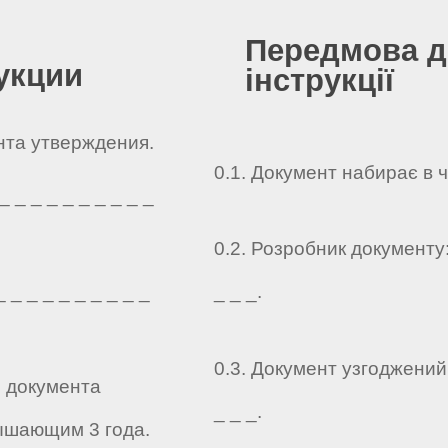
Передмова д
укции
інструкції
ента утверждения.
0.1. Документ набирає в 
 _ _ _ _ _ _ _ _ _
0.2. Розробник документу: _
 _ _ _ _ _ _ _ _ _
_ _ _.
0.3. Документ узгоджений: _
о документа
_ _ _.
ышающим 3 года.