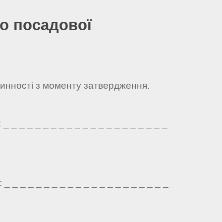
о посадової
чинності з моменту затвердження.
 _ _ _ _ _ _ _ _ _ _ _ _ _ _ _ _ _ _ _ _
 _ _ _ _ _ _ _ _ _ _ _ _ _ _ _ _ _ _ _ _