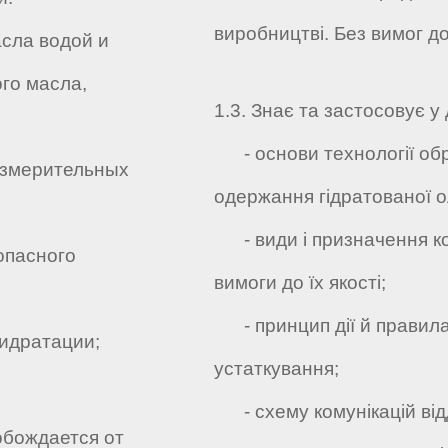
виробництві. Без вимог д
сла водой и
го масла,
1.3. Знає та застосовує у 
- основи технології обр
измерительных
одержання гідратованої ол
- види і призначення ко
опасного
вимоги до їх якості;
- принцип дії й правила
идратации;
устаткування;
- схему комунікацій відд
обождается от