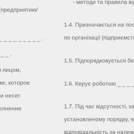
- методи та правила ві
(предприятию/
1.4. Призначається на по
по організації (підприємств
_ _ _ _ _ _ _ _ .
_ _ .
1.5. Підпорядковується без
я лицом,
е, которое
1.6. Керує роботою _ _ _ _ 
и несет
1.7. Під час відсутності,
олнение
установленому порядку, я
відповідальність за нале