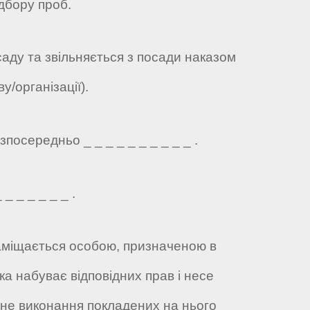
дбору проб.
саду та звільняється з посади наказом
у/організації).
посередньо _ _ _ _ _ _ _ _ _ _ .
_ _ _ _ _ _ .
 заміщається особою, призначеною в
ка набуває відповідних прав і несе
жне виконання покладених на нього