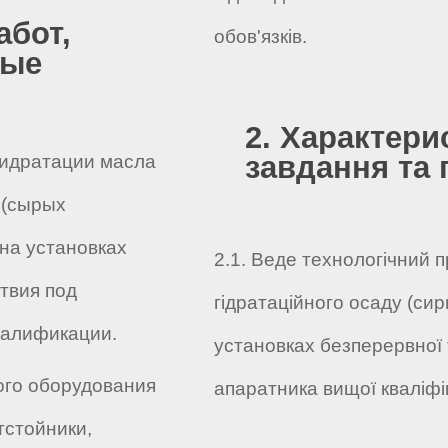
абот,
обов'язків.
ные
2. Характери
завдання та 
гидратации масла
 (сырых
на установках
2.1. Веде технологічний п
твия под
гідратаційного осаду (си
валификации.
установках безперервної т
ого оборудования
апаратника вищої кваліфік
тстойники,