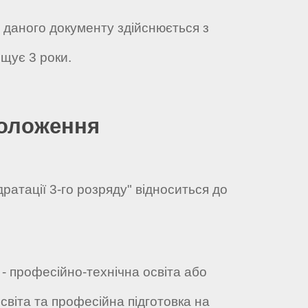
а даного документу здійснюється з
щує 3 роки.
положення
дратації 3-го розряду" відноситься до
и - професійно-технічна освіта або
світа та професійна підготовка на