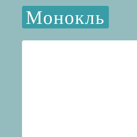
Монокль