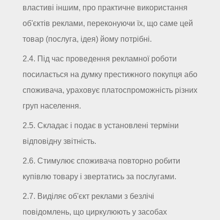
властиві іншим, про практичне використання
об'єктів реклами, переконуючи їх, що саме цей
товар (послуга, ідея) йому потрібні.
2.4. Під час проведення рекламної роботи
посилається на думку престижного покупця або
споживача, ураховує платоспроможність різних
груп населення.
2.5. Складає і подає в установлені терміни
відповідну звітність.
2.6. Стимулює споживача повторно робити
купівлю товару і звертатись за послугами.
2.7. Виділяє об'єкт реклами з безлічі
повідомлень, що циркулюють у засобах