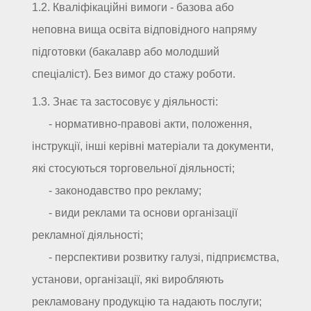
1.2. Кваліфікаційні вимоги - базова або
неповна вища освіта відповідного напряму
підготовки (бакалавр або молодший
спеціаліст). Без вимог до стажу роботи.
1.3. Знає та застосовує у діяльності:
- нормативно-правові акти, положення,
інструкції, інші керівні матеріали та документи,
які стосуються торговельної діяльності;
- законодавство про рекламу;
- види реклами та основи організації
рекламної діяльності;
- перспективи розвитку галузі, підприємства,
установи, організації, які виробляють
рекламовану продукцію та надають послуги;