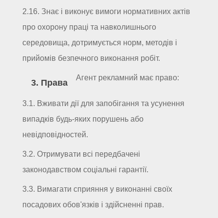
2.16. Знає і виконує вимоги нормативних актів
про охорону праці та навколишнього
середовища, дотримується норм, методів і
прийомів безпечного виконання робіт.
Агент рекламний має право:
3. Права
3.1. Вживати дії для запобігання та усунення
випадків будь-яких порушень або
невідповідностей.
3.2. Отримувати всі передбачені
законодавством соціальні гарантії.
3.3. Вимагати сприяння у виконанні своїх
посадових обов'язків і здійсненні прав.