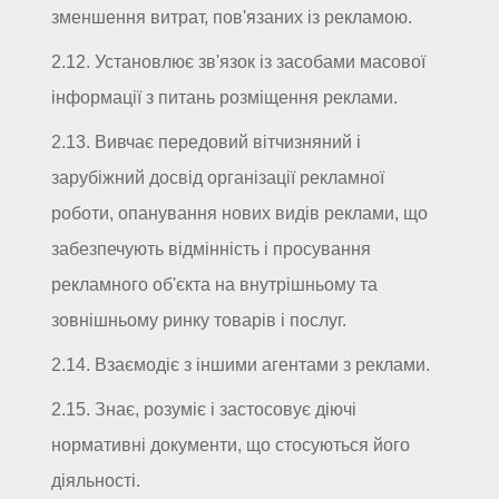
зменшення витрат, пов'язаних із рекламою.
2.12. Установлює зв'язок із засобами масової
інформації з питань розміщення реклами.
2.13. Вивчає передовий вітчизняний і
зарубіжний досвід організації рекламної
роботи, опанування нових видів реклами, що
забезпечують відмінність і просування
рекламного об'єкта на внутрішньому та
зовнішньому ринку товарів і послуг.
2.14. Взаємодіє з іншими агентами з реклами.
2.15. Знає, розуміє і застосовує діючі
нормативні документи, що стосуються його
діяльності.