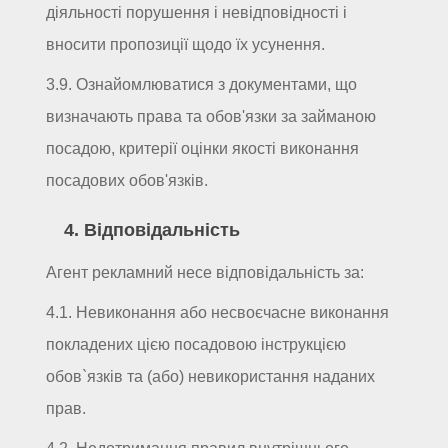
діяльності порушення і невідповідності і
вносити пропозиції щодо їх усунення.
3.9. Ознайомлюватися з документами, що
визначають права та обов'язки за займаною
посадою, критерії оцінки якості виконання
посадових обов'язків.
4. Відповідальність
Агент рекламний несе відповідальність за:
4.1. Невиконання або несвоєчасне виконання
покладених цією посадовою інструкцією
обов`язків та (або) невикористання наданих
прав.