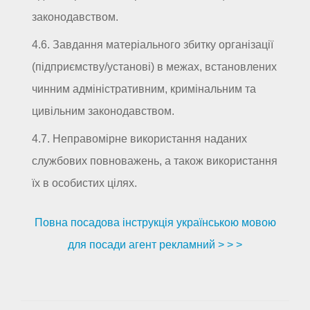
законодавством.
4.6. Завдання матеріального збитку організації
(підприємству/установі) в межах, встановлених
чинним адміністративним, кримінальним та
цивільним законодавством.
4.7. Неправомірне використання наданих
службових повноважень, а також використання
їх в особистих цілях.
Повна посадова інструкція українською мовою
для посади агент рекламний > > >