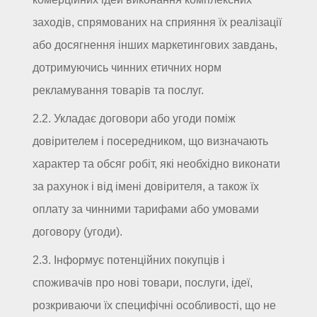
заходів, спрямованих на сприяння їх реалізації
або досягнення інших маркетингових завдань,
дотримуючись чинних етичних норм
рекламування товарів та послуг.
2.2. Укладає договори або угоди поміж
довірителем і посередником, що визначають
характер та обсяг робіт, які необхідно виконати
за рахунок і від імені довірителя, а також їх
оплату за чинними тарифами або умовами
договору (угоди).
2.3. Інформує потенційних покупців і
споживачів про нові товари, послуги, ідеї,
розкриваючи їх специфічні особливості, що не