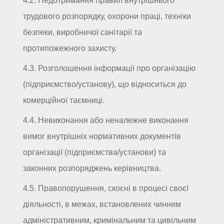
4.2. Недотримання правил внутрішнього
трудового розпорядку, охорони праці, техніки
безпеки, виробничої санітарії та
протипожежного захисту.
4.3. Розголошення інформації про організацію
(підприємство/установу), що відноситься до
комерційної таємниці.
4.4. Невиконання або неналежне виконання
вимог внутрішніх нормативних документів
організації (підприємства/установи) та
законних розпоряджень керівництва.
4.5. Правопорушення, скоєні в процесі своєї
діяльності, в межах, встановлених чинним
адміністративним, кримінальним та цивільним