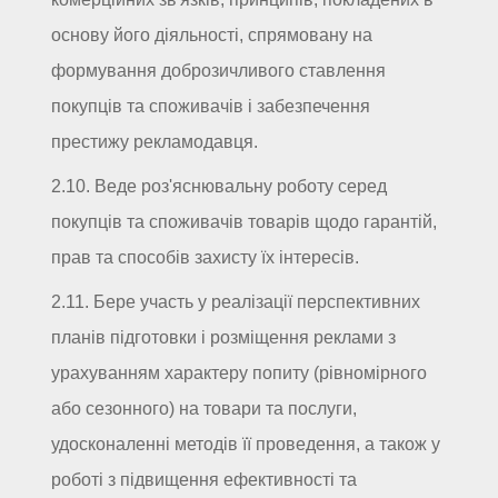
основу його діяльності, спрямовану на
формування доброзичливого ставлення
покупців та споживачів і забезпечення
престижу рекламодавця.
2.10. Веде роз'яснювальну роботу серед
покупців та споживачів товарів щодо гарантій,
прав та способів захисту їх інтересів.
2.11. Бере участь у реалізації перспективних
планів підготовки і розміщення реклами з
урахуванням характеру попиту (рівномірного
або сезонного) на товари та послуги,
удосконаленні методів її проведення, а також у
роботі з підвищення ефективності та