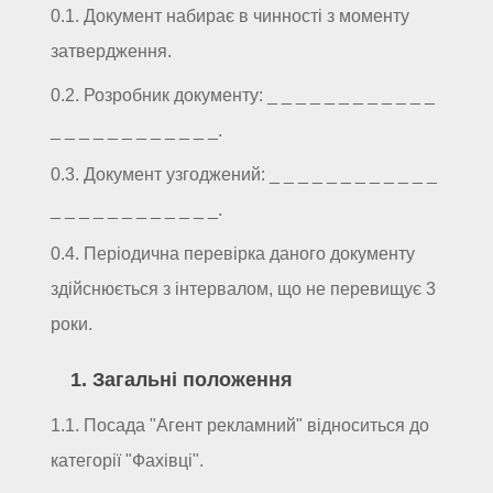
0.1. Документ набирає в чинності з моменту
затвердження.
0.2. Розробник документу: _ _ _ _ _ _ _ _ _ _ _ _
_ _ _ _ _ _ _ _ _ _ _ _.
0.3. Документ узгоджений: _ _ _ _ _ _ _ _ _ _ _ _
_ _ _ _ _ _ _ _ _ _ _ _.
0.4. Періодична перевірка даного документу
здійснюється з інтервалом, що не перевищує 3
роки.
1. Загальні положення
1.1. Посада "Агент рекламний" відноситься до
категорії "Фахівці".