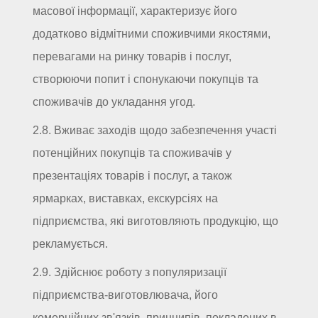
масової інформації, характеризує його
додатково відмітними споживчими якостями,
перевагами на ринку товарів і послуг,
створюючи попит і спонукаючи покупців та
споживачів до укладання угод.
2.8. Вживає заходів щодо забезпечення участі
потенційних покупців та споживачів у
презентаціях товарів і послуг, а також
ярмарках, виставках, екскурсіях на
підприємства, які виготовляють продукцію, що
рекламується.
2.9. Здійснює роботу з популяризації
підприємства-виготовлювача, його
комерційних зв'язків, принципів, покладених в